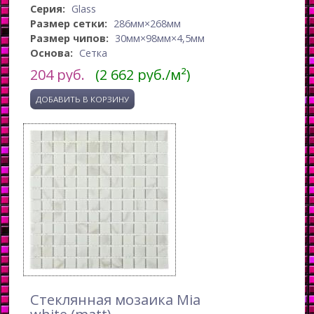
Серия:
Glass
Размер сетки:
286мм×268мм
Размер чипов:
30мм×98мм×4,5мм
Основа:
Сетка
204
руб.
(2 662 руб./м²)
Стеклянная мозаика Mia
white (matt)