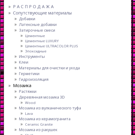
Р А С П Р О Д А Ж А
Сопутствующие материалы
Добавки
Латексные добавки
Затирочные смеси
Цементные
Цементные LUXURY
Цементные ULTRACOLOR PLUS
Эпоксидные
Инструменты
Клеи
Материалы для очистки и ухода
Герметики
Гидроизоляция
Мозаика
Растяжки
Деревянная мозаика 3D
Wood
Мозаика из вулканического туфа
Lava
Мозаика из керамогранита
Ceramic Granite
Мозаика из ракушек