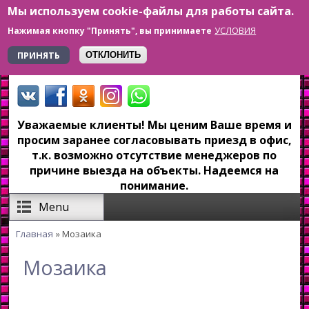
Мы используем cookie-файлы для работы сайта.
Перейти к основному содержанию
УСЛОВИЯ
Нажимая кнопку "Принять", вы принимаете
+7 923 179-6-279
ПРИНЯТЬ
ОТКЛОНИТЬ
Уважаемые клиенты! Мы ценим Ваше время и
просим заранее согласовывать приезд в офис,
т.к. возможно отсутствие менеджеров по
причине выезда на объекты. Надеемся на
понимание.
Menu
Главная
» Мозаика
Вы здесь
Мозаика