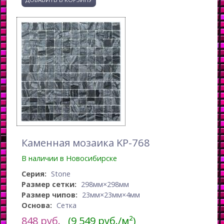
Каменная мозаика KP-768
В наличии в Новосибирске
Серия:
Stone
Размер сетки:
298мм×298мм
Размер чипов:
23мм×23мм×4мм
Основа:
Сетка
848
руб.
(9 549 руб./м²)