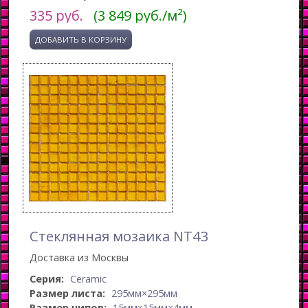
335
руб.
(3 849 руб./м²)
Стеклянная мозаика NT43
Доставка из Москвы
Серия:
Ceramic
Размер листа:
295мм×295мм
Размер чипов:
15мм×15мм×4мм