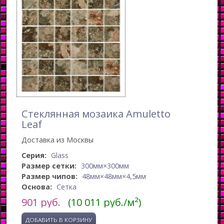
Стеклянная мозаика Amuletto
Leaf
Доставка из Москвы
Серия:
Glass
Размер сетки:
300мм×300мм
Размер чипов:
48мм×48мм×4,5мм
Основа:
Сетка
901
руб.
(10 011 руб./м²)