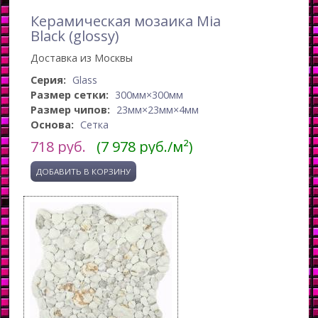
Керамическая мозаика Mia
Black (glossy)
Доставка из Москвы
Серия:
Glass
Размер сетки:
300мм×300мм
Размер чипов:
23мм×23мм×4мм
Основа:
Сетка
718
руб.
(7 978 руб./м²)