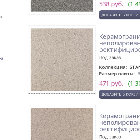
538
руб.
(1 4
а
Керамогранит
неполирова
ректифицир
Под заказ
фа
Коллекция:
STA
Размер плиты:
471
руб.
(1 3
Керамогранит
неполирова
ректифицир
Под заказ