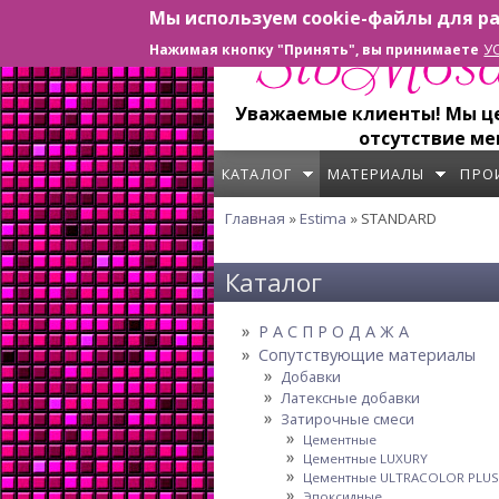
Мы используем cookie-файлы для ра
Перейти к основному содержанию
У
Нажимая кнопку "Принять", вы принимаете
Уважаемые клиенты! Мы цен
отсутствие ме
КАТАЛОГ
МАТЕРИАЛЫ
ПРО
Главная
»
Estima
» STANDARD
Вы здесь
Каталог
Р А С П Р О Д А Ж А
Сопутствующие материалы
Добавки
Латексные добавки
Затирочные смеси
Цементные
Цементные LUXURY
Цементные ULTRACOLOR PLUS
Эпоксидные