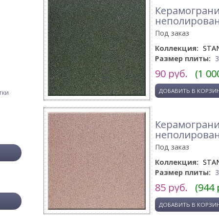
Керамогранит
неполирова
Под заказ
Коллекция:
STA
Размер плиты:
90
руб.
(1 00
тки
Керамогранит
неполирова
Под заказ
Коллекция:
STA
Размер плиты:
85
руб.
(944 