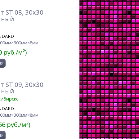
 ST 08, 30x30
нный
NDARD
300мм×300мм×8мм
0 руб./м²)
 ST 09, 30x30
нный
сибирске
NDARD
300мм×300мм×8мм
56 руб./м²)