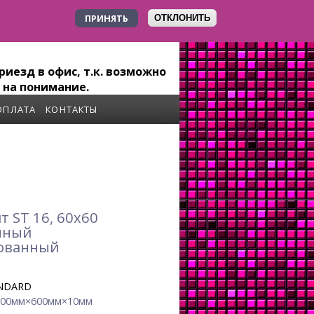
ПРИНЯТЬ
ОТКЛОНИТЬ
+7 923 179-6-279
иезд в офис, т.к. возможно
 на понимание.
ОПЛАТА
КОНТАКТЫ
 ST 16, 60x60
нный
ованный
NDARD
600мм×600мм×10мм