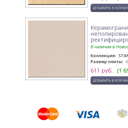
Керамогранит
неполирова
ректифицир
В наличии в Ново
Коллекция:
STA
Размер плиты:
611
руб.
(1 6