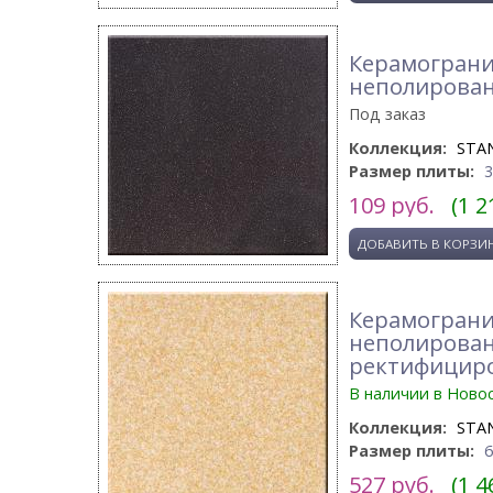
Керамогранит
неполирова
Под заказ
Коллекция:
STA
Размер плиты:
109
руб.
(1 2
Керамогранит
неполирова
ректифицир
В наличии в Ново
Коллекция:
STA
Размер плиты:
527
руб.
(1 4