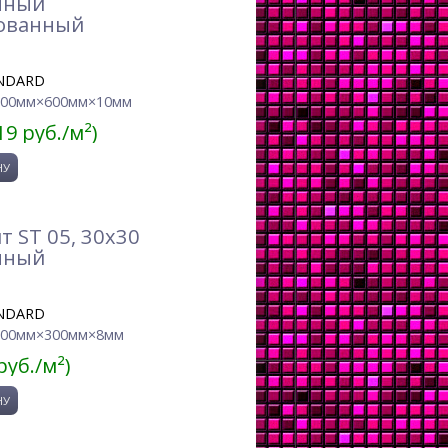
нный
ованный
NDARD
600мм×600мм×10мм
19 руб./м²)
 ST 05, 30x30
нный
NDARD
300мм×300мм×8мм
руб./м²)