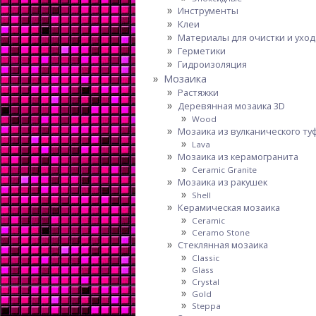
Инструменты
Клеи
Материалы для очистки и уход
Герметики
Гидроизоляция
Мозаика
Растяжки
Деревянная мозаика 3D
Wood
Мозаика из вулканического ту
Lava
Мозаика из керамогранита
Ceramic Granite
Мозаика из ракушек
Shell
Керамическая мозаика
Ceramic
Ceramo Stone
Стеклянная мозаика
Classic
Glass
Crystal
Gold
Steppa