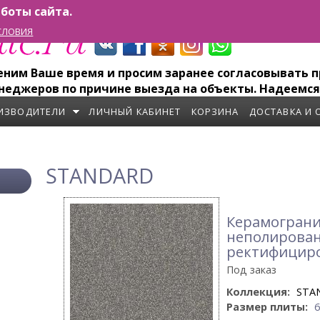
боты сайта.
СЛОВИЯ
им Ваше время и просим заранее согласовывать пр
неджеров по причине выезда на объекты. Надеемся
ИЗВОДИТЕЛИ
ЛИЧНЫЙ КАБИНЕТ
КОРЗИНА
ДОСТАВКА И 
STANDARD
Керамогранит
неполирова
ректифицир
Под заказ
Коллекция:
STA
Размер плиты: