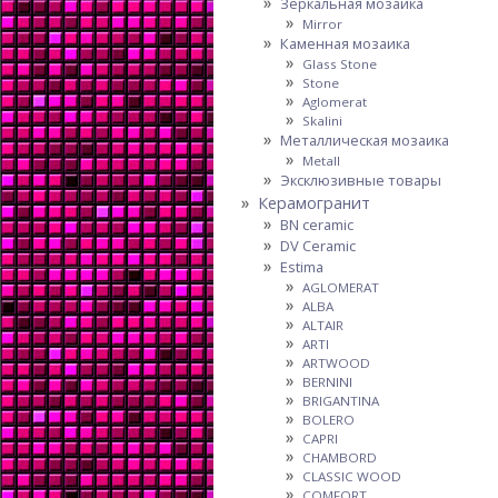
Зеркальная мозаика
Mirror
Каменная мозаика
Glass Stone
Stone
Aglomerat
Skalini
Металлическая мозаика
Metall
Эксклюзивные товары
Керамогранит
BN ceramic
DV Ceramic
Estima
AGLOMERAT
ALBA
ALTAIR
ARTI
ARTWOOD
BERNINI
BRIGANTINA
BOLERO
CAPRI
CHAMBORD
CLASSIC WOOD
COMFORT