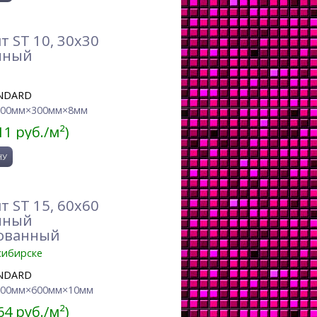
 ST 10, 30x30
нный
NDARD
300мм×300мм×8мм
11 руб./м²)
 ST 15, 60x60
нный
ованный
сибирске
NDARD
600мм×600мм×10мм
64 руб./м²)