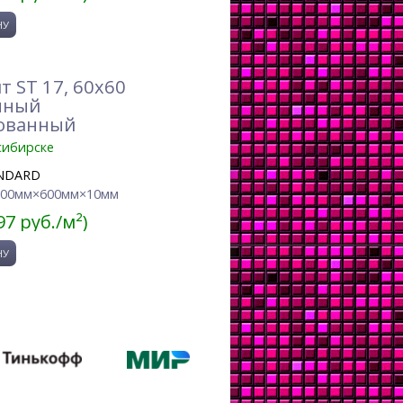
 ST 17, 60x60
нный
ованный
сибирске
NDARD
600мм×600мм×10мм
97 руб./м²)