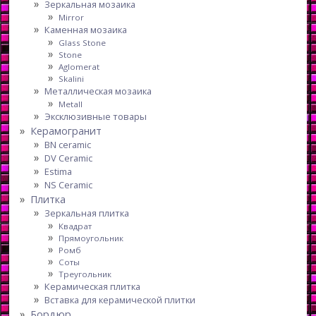
Зеркальная мозаика
Mirror
Каменная мозаика
Glass Stone
Stone
Aglomerat
Skalini
Металлическая мозаика
Metall
Эксклюзивные товары
Керамогранит
BN ceramic
DV Ceramic
Estima
NS Ceramic
Плитка
Зеркальная плитка
Квадрат
Прямоугольник
Ромб
Соты
Треугольник
Керамическая плитка
Вставка для керамической плитки
Бордюр