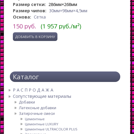
Размер сетки:
286мм×268мм
Размер чипов:
30мм×98мм×4,5мм
Основа:
Сетка
150
руб.
(1 957 руб./м²)
Каталог
Р А С П Р О Д А Ж А
Сопутствующие материалы
Добавки
Латексные добавки
Затирочные смеси
Цементные
Цементные LUXURY
Цементные ULTRACOLOR PLUS