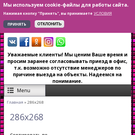
Мы используем cookie-файлы для работы сайта.
Перейти к основному содержанию
УСЛОВИЯ
Нажимая кнопку "Принять", вы принимаете
+7 923 179-6-279
ПРИНЯТЬ
ОТКЛОНИТЬ
Уважаемые клиенты! Мы ценим Ваше время и
просим заранее согласовывать приезд в офис,
т.к. возможно отсутствие менеджеров по
причине выезда на объекты. Надеемся на
понимание.
Menu
Главная
» 286x268
Вы здесь
286x268
Сортировать по