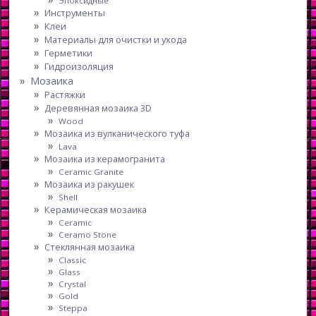
Эпоксидные
Инструменты
Клеи
Материалы для очистки и ухода
Герметики
Гидроизоляция
Мозаика
Растяжки
Деревянная мозаика 3D
Wood
Мозаика из вулканического туфа
Lava
Мозаика из керамогранита
Ceramic Granite
Мозаика из ракушек
Shell
Керамическая мозаика
Ceramic
Ceramo Stone
Стеклянная мозаика
Classic
Glass
Crystal
Gold
Steppa