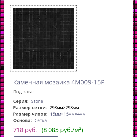
Каменная мозаика 4M009-15P
Под заказ
Серия:
Stone
Размер сетки:
298мм×298мм
Размер чипов:
15мм×15мм×4мм
Основа:
Сетка
718
руб.
(8 085 руб./м²)