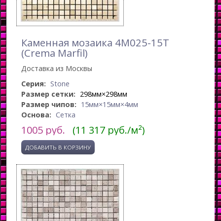
Каменная мозаика 4M025-15T
(Crema Marfil)
Доставка из Москвы
Серия:
Stone
Размер сетки:
298мм×298мм
Размер чипов:
15мм×15мм×4мм
Основа:
Сетка
1005
руб.
(11 317 руб./м²)