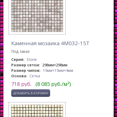
Каменная мозаика 4M032-15T
Под заказ
Серия:
Stone
Размер сетки:
298мм×298мм
Размер чипов:
15мм×15мм×4мм
Основа:
Сетка
718
руб.
(8 085 руб./м²)