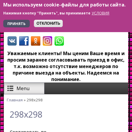
Мы используем cookie-файлы для работы сайта.
Перейти к основному содержанию
УСЛОВИЯ
Нажимая кнопку "Принять", вы принимаете
+7 923 179-6-279
ПРИНЯТЬ
ОТКЛОНИТЬ
Уважаемые клиенты! Мы ценим Ваше время и
просим заранее согласовывать приезд в офис,
т.к. возможно отсутствие менеджеров по
причине выезда на объекты. Надеемся на
понимание.
Menu
Главная
» 298x298
Вы здесь
298x298
Сортировать по