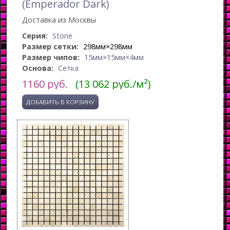
(Emperador Dark)
Доставка из Москвы
Серия:
Stone
Размер сетки:
298мм×298мм
Размер чипов:
15мм×15мм×4мм
Основа:
Сетка
1160
руб.
(13 062 руб./м²)