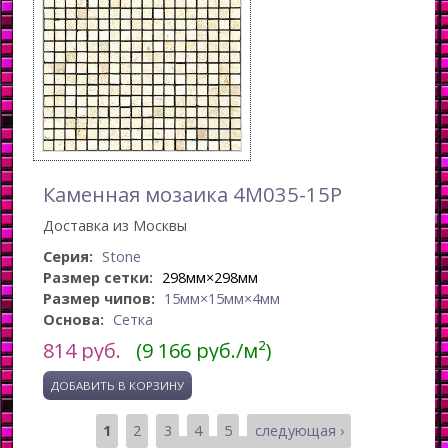
Каменная мозаика 4M035-15P
Доставка из Москвы
Серия:
Stone
Размер сетки:
298мм×298мм
Размер чипов:
15мм×15мм×4мм
Основа:
Сетка
814
руб.
(9 166 руб./м²)
1
2
3
4
5
следующая ›