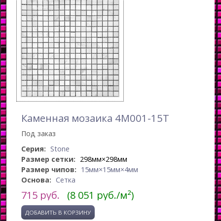
Каменная мозаика 4M001-15T
Под заказ
Серия:
Stone
Размер сетки:
298мм×298мм
Размер чипов:
15мм×15мм×4мм
Основа:
Сетка
715
руб.
(8 051 руб./м²)