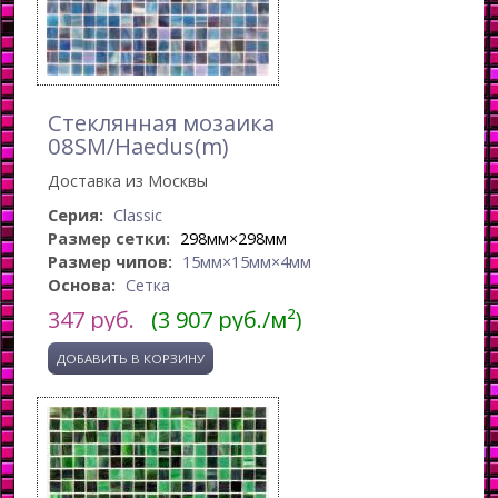
Стеклянная мозаика
08SM/Haedus(m)
Доставка из Москвы
Серия:
Classic
Размер сетки:
298мм×298мм
Размер чипов:
15мм×15мм×4мм
Основа:
Сетка
347
руб.
(3 907 руб./м²)