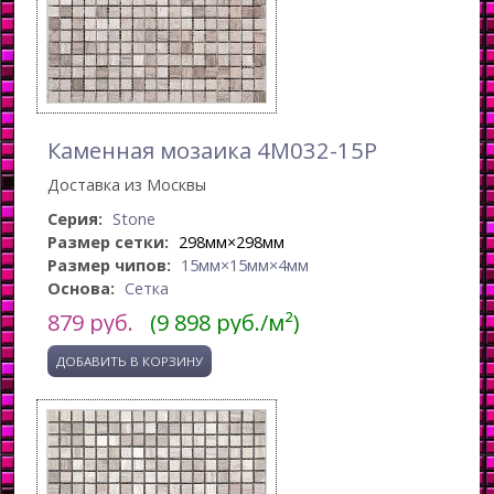
Каменная мозаика 4M032-15P
Доставка из Москвы
Серия:
Stone
Размер сетки:
298мм×298мм
Размер чипов:
15мм×15мм×4мм
Основа:
Сетка
879
руб.
(9 898 руб./м²)