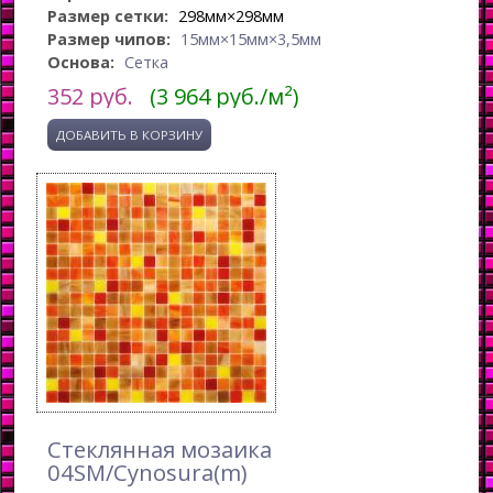
Размер сетки:
298мм×298мм
Размер чипов:
15мм×15мм×3,5мм
Основа:
Сетка
352
руб.
(3 964 руб./м²)
Стеклянная мозаика
04SM/Cynosura(m)