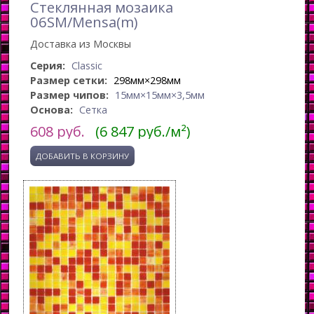
Стеклянная мозаика
06SM/Mensa(m)
Доставка из Москвы
Серия:
Classic
Размер сетки:
298мм×298мм
Размер чипов:
15мм×15мм×3,5мм
Основа:
Сетка
608
руб.
(6 847 руб./м²)