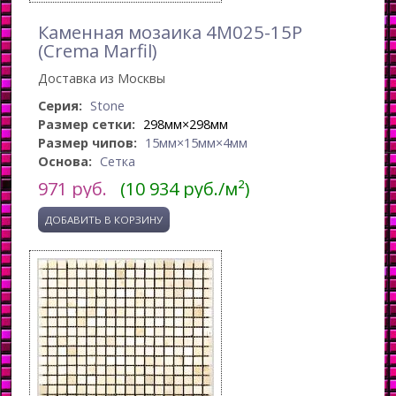
Каменная мозаика 4M025-15P
(Crema Marfil)
Доставка из Москвы
Серия:
Stone
Размер сетки:
298мм×298мм
Размер чипов:
15мм×15мм×4мм
Основа:
Сетка
971
руб.
(10 934 руб./м²)