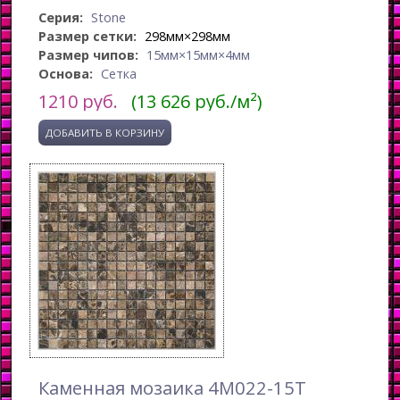
Серия:
Stone
Размер сетки:
298мм×298мм
Размер чипов:
15мм×15мм×4мм
Основа:
Сетка
1210
руб.
(13 626 руб./м²)
Каменная мозаика 4M022-15T