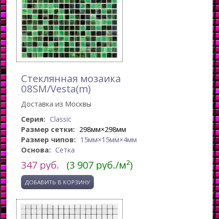
Стеклянная мозаика
08SM/Vesta(m)
Доставка из Москвы
Серия:
Classic
Размер сетки:
298мм×298мм
Размер чипов:
15мм×15мм×4мм
Основа:
Сетка
347
руб.
(3 907 руб./м²)