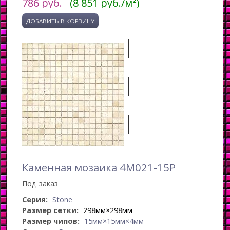
786
руб.
(8 851 руб./м²)
Каменная мозаика 4M021-15P
Под заказ
Серия:
Stone
Размер сетки:
298мм×298мм
Размер чипов:
15мм×15мм×4мм