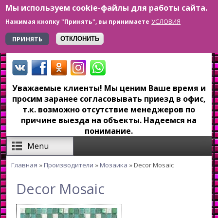
Мы используем cookie-файлы для работы сайта.
Перейти к основному содержанию
УСЛОВИЯ
Нажимая кнопку "Принять", вы принимаете
+7 923 179-6-279
ПРИНЯТЬ
ОТКЛОНИТЬ
Уважаемые клиенты! Мы ценим Ваше время и
просим заранее согласовывать приезд в офис,
т.к. возможно отсутствие менеджеров по
причине выезда на объекты. Надеемся на
понимание.
Menu
Главная
»
Производители
»
Мозаика
» Decor Mosaic
Вы здесь
Decor Mosaic