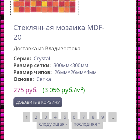
Стеклянная мозаика MDF-
20
Доставка из Владивостока
Серия:
Crystal
Размер сетки:
300мм×300мм
Размер чипов:
26мм×26мм×4мм
Основа:
Сетка
275
руб.
(3 056 руб./м²)
1
2
3
4
5
6
7
8
9
…
Страницы
следующая ›
последняя »