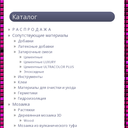
Каталог
Р А С П Р О Д А Ж А
Сопутствующие материалы
Добавки
Латексные добавки
Затирочные смеси
Цементные
Цементные LUXURY
Цементные ULTRACOLOR PLUS
Эпоксидные
Инструменты
Клеи
Материалы для очистки и ухода
Герметики
Гидроизоляция
Мозаика
Растяжки
Деревянная мозаика 3D
Wood
Мозаика из вулканического туфа