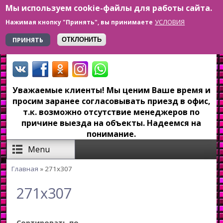
Мы используем cookie-файлы для работы сайта.
Перейти к основному содержанию
УСЛОВИЯ
Нажимая кнопку "Принять", вы принимаете
+7 923 179-6-279
ПРИНЯТЬ
ОТКЛОНИТЬ
Уважаемые клиенты! Мы ценим Ваше время и
просим заранее согласовывать приезд в офис,
т.к. возможно отсутствие менеджеров по
причине выезда на объекты. Надеемся на
понимание.
Menu
Главная
» 271x307
Вы здесь
271x307
Сортировать по