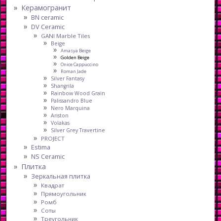
Керамогранит
BN ceramic
DV Ceramic
GANI Marble Tiles
Beige
Amasya Beige
Golden Beige
Onice Cappuccino
Roman Jade
Silver Fantasy
Shangrila
Rainbow Wood Grain
Palissandro Blue
Nero Marquina
Ariston
Volakas
Silver Grey Travertine
PROJECT
Estima
NS Ceramic
Плитка
Зеркальная плитка
Квадрат
Прямоугольник
Ромб
Соты
Треугольник