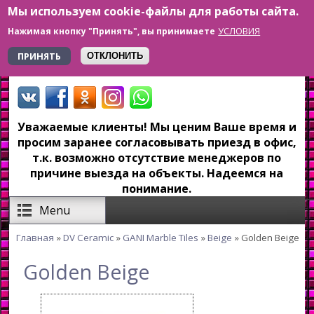
Мы используем cookie-файлы для работы сайта.
Перейти к основному содержанию
УСЛОВИЯ
Нажимая кнопку "Принять", вы принимаете
+7 923 179-6-279
ПРИНЯТЬ
ОТКЛОНИТЬ
Уважаемые клиенты! Мы ценим Ваше время и
просим заранее согласовывать приезд в офис,
т.к. возможно отсутствие менеджеров по
причине выезда на объекты. Надеемся на
понимание.
Menu
Главная
»
DV Ceramic
»
GANI Marble Tiles
»
Beige
» Golden Beige
Вы здесь
Golden Beige