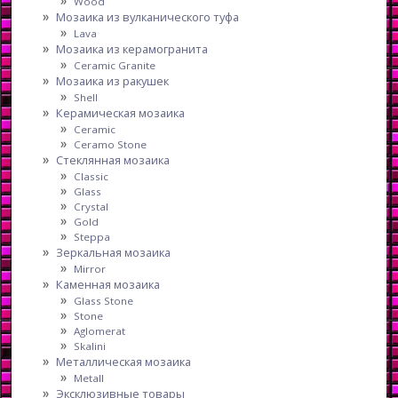
Wood
Мозаика из вулканического туфа
Lava
Мозаика из керамогранита
Ceramic Granite
Мозаика из ракушек
Shell
Керамическая мозаика
Ceramic
Ceramo Stone
Стеклянная мозаика
Classic
Glass
Crystal
Gold
Steppa
Зеркальная мозаика
Mirror
Каменная мозаика
Glass Stone
Stone
Aglomerat
Skalini
Металлическая мозаика
Metall
Эксклюзивные товары