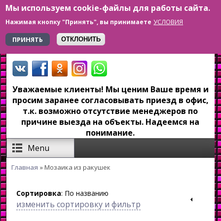
Мы используем cookie-файлы для работы сайта.
Перейти к основному содержанию
УСЛОВИЯ
Нажимая кнопку "Принять", вы принимаете
+7 923 179-6-279
ПРИНЯТЬ
ОТКЛОНИТЬ
Уважаемые клиенты! Мы ценим Ваше время и
просим заранее согласовывать приезд в офис,
т.к. возможно отсутствие менеджеров по
причине выезда на объекты. Надеемся на
понимание.
Menu
Главная
» Мозаика из ракушек
Вы здесь
Сортировка
: По названию
изменить сортировку и фильтр