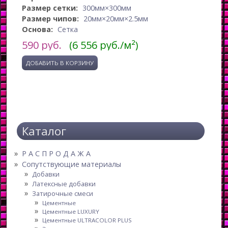
Размер сетки:
300мм×300мм
Размер чипов:
20мм×20мм×2.5мм
Основа:
Сетка
590
руб.
(6 556 руб./м²)
Каталог
Р А С П Р О Д А Ж А
Сопутствующие материалы
Добавки
Латексные добавки
Затирочные смеси
Цементные
Цементные LUXURY
Цементные ULTRACOLOR PLUS