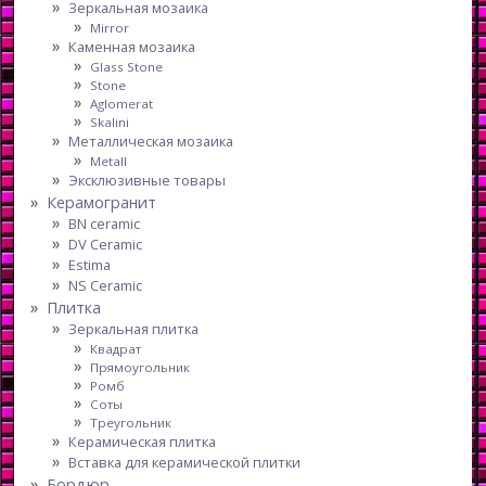
Зеркальная мозаика
Mirror
Каменная мозаика
Glass Stone
Stone
Aglomerat
Skalini
Металлическая мозаика
Metall
Эксклюзивные товары
Керамогранит
BN ceramic
DV Ceramic
Estima
NS Ceramic
Плитка
Зеркальная плитка
Квадрат
Прямоугольник
Ромб
Соты
Треугольник
Керамическая плитка
Вставка для керамической плитки
Бордюр