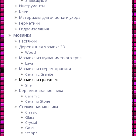
Эпоксидные
Инструменты
Клеи
Материалы для очистки и ухода
Герметики
Гидроизоляция
Мозаика
Растяжки
Деревянная мозаика 3D
Wood
Мозаика из вулканического туфа
Lava
Мозаика из керамогранита
Ceramic Granite
Мозаика из ракушек
Shell
Керамическая мозаика
Ceramic
Ceramo Stone
Стеклянная мозаика
Classic
Glass
Crystal
Gold
Steppa