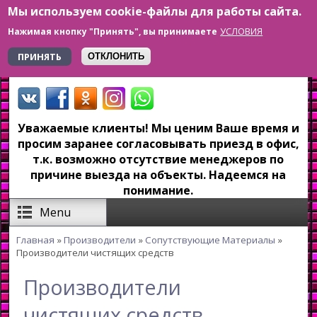
Мы используем cookie-файлы для работы сайта.
Перейти к основному содержанию
УСЛОВИЯ
Нажимая кнопку "Принять", вы принимаете
+7 923 179-6-279
ПРИНЯТЬ
ОТКЛОНИТЬ
Уважаемые клиенты! Мы ценим Ваше время и
просим заранее согласовывать приезд в офис,
т.к. возможно отсутствие менеджеров по
причине выезда на объекты. Надеемся на
понимание.
Menu
Главная
»
Производители
»
Сопутствующие Материалы
»
Вы здесь
Производители чистящих средств
Производители
чистящих средств