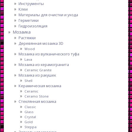
Инструменты
Клеи
Материалы для очистки и ухода
Герметики
Гидроизоляция
Мозаика
Растяжки
Деревянная мозаика 3D
Wood
Мозаика из вулканического туфа
Lava
Мозаика из керамогранита
Ceramic Granite
Мозаика из ракушек
Shell
Керамическая мозаика
Ceramic
Ceramo Stone
Стеклянная мозаика
Classic
Glass
Crystal
Gold
Steppa
Зеркальная мозаика