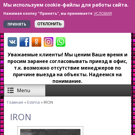
Мы используем cookie-файлы для работы сайта.
Перейти к основному содержанию
УСЛОВИЯ
Нажимая кнопку "Принять", вы принимаете
+7 923 179-6-279
ПРИНЯТЬ
ОТКЛОНИТЬ
Уважаемые клиенты! Мы ценим Ваше время и
просим заранее согласовывать приезд в офис,
т.к. возможно отсутствие менеджеров по
причине выезда на объекты. Надеемся на
понимание.
Menu
Главная
»
Estima
» IRON
Вы здесь
IRON