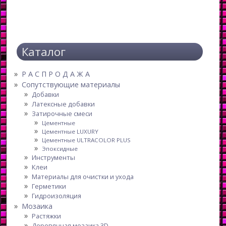
Каталог
Р А С П Р О Д А Ж А
Сопутствующие материалы
Добавки
Латексные добавки
Затирочные смеси
Цементные
Цементные LUXURY
Цементные ULTRACOLOR PLUS
Эпоксидные
Инструменты
Клеи
Материалы для очистки и ухода
Герметики
Гидроизоляция
Мозаика
Растяжки
Деревянная мозаика 3D