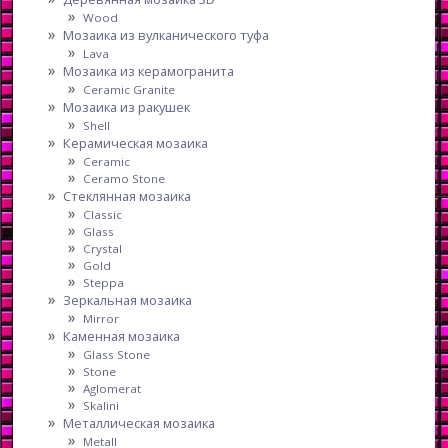
Wood
Мозаика из вулканического туфа
Lava
Мозаика из керамогранита
Ceramic Granite
Мозаика из ракушек
Shell
Керамическая мозаика
Ceramic
Ceramo Stone
Стеклянная мозаика
Classic
Glass
Crystal
Gold
Steppa
Зеркальная мозаика
Mirror
Каменная мозаика
Glass Stone
Stone
Aglomerat
Skalini
Металлическая мозаика
Metall