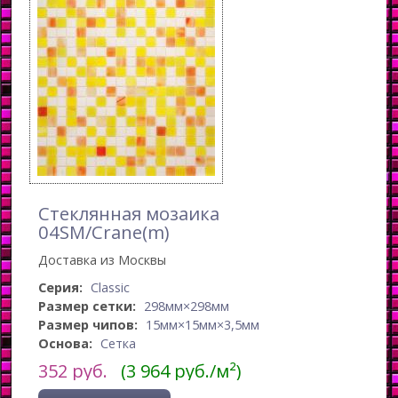
Стеклянная мозаика
04SM/Crane(m)
Доставка из Москвы
Серия:
Classic
Размер сетки:
298мм×298мм
Размер чипов:
15мм×15мм×3,5мм
Основа:
Сетка
352
руб.
(3 964 руб./м²)