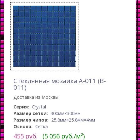
Стеклянная мозаика A-011 (B-
011)
Доставка из Москвы
Серия:
Crystal
Размер сетки:
300мм×300мм
Размер чипов:
25,8мм×25,8мм×4мм
Основа:
Сетка
455
руб.
(5 056 руб./м²)