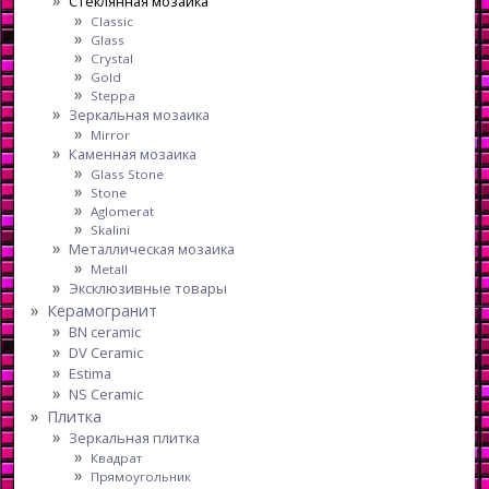
Стеклянная мозаика
Classic
Glass
Crystal
Gold
Steppa
Зеркальная мозаика
Mirror
Каменная мозаика
Glass Stone
Stone
Aglomerat
Skalini
Металлическая мозаика
Metall
Эксклюзивные товары
Керамогранит
BN ceramic
DV Ceramic
Estima
NS Ceramic
Плитка
Зеркальная плитка
Квадрат
Прямоугольник