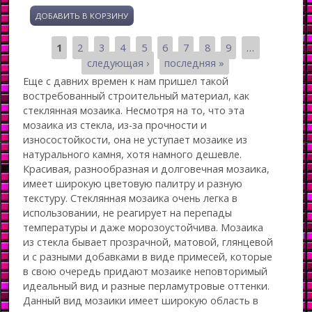
1
2
3
4
5
6
7
8
9
…
Страницы
следующая ›
последняя »
Еще с давних времен к нам пришел такой
востребованный строительный материал, как
стеклянная мозаика. Несмотря на то, что эта
мозаика из стекла, из-за прочности и
износостойкости, она не уступает мозаике из
натурального камня, хотя намного дешевле.
Красивая, разнообразная и долговечная мозаика,
имеет широкую цветовую палитру и разную
текстуру. Стеклянная мозаика очень легка в
использовании, не реагирует на перепады
температуры и даже морозоустойчива. Мозаика
из стекла бывает прозрачной, матовой, глянцевой
и с разными добавками в виде примесей, которые
в свою очередь придают мозаике неповторимый
идеальный вид и разные перламутровые оттенки.
Данный вид мозаики имеет широкую область в