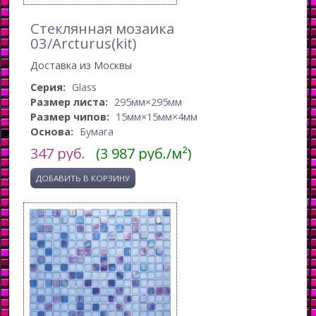
Стеклянная мозаика
03/Arcturus(kit)
Доставка из Москвы
Серия:
Glass
Размер листа:
295мм×295мм
Размер чипов:
15мм×15мм×4мм
Основа:
Бумага
347
руб.
(3 987 руб./м²)