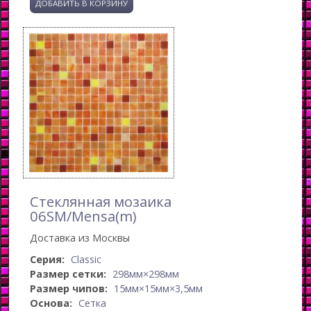
Стеклянная мозаика
06SM/Mensa(m)
Доставка из Москвы
Серия:
Classic
Размер сетки:
298мм×298мм
Размер чипов:
15мм×15мм×3,5мм
Основа:
Сетка