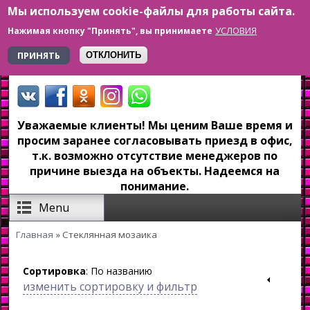
Мы используем cookie-файлы для работы сайта.
Перейти к основному содержанию
УСЛОВИЯ
Нажимая кнопку "Принять", вы принимаете
+7 923 179-6-279
ПРИНЯТЬ
ОТКЛОНИТЬ
Уважаемые клиенты! Мы ценим Ваше время и
просим заранее согласовывать приезд в офис,
т.к. возможно отсутствие менеджеров по
причине выезда на объекты. Надеемся на
понимание.
Menu
Главная
» Стеклянная мозаика
Вы здесь
Сортировка
: По названию
изменить сортировку и фильтр