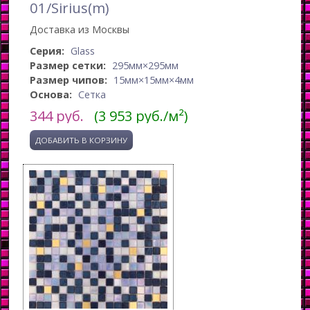
01/Sirius(m)
Доставка из Москвы
Серия:
Glass
Размер сетки:
295мм×295мм
Размер чипов:
15мм×15мм×4мм
Основа:
Сетка
344
руб.
(3 953 руб./м²)