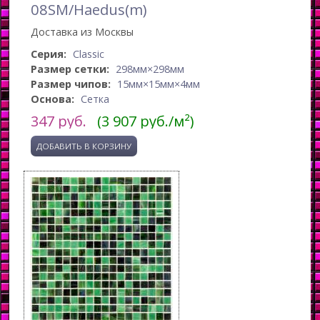
08SM/Haedus(m)
Доставка из Москвы
Серия:
Classic
Размер сетки:
298мм×298мм
Размер чипов:
15мм×15мм×4мм
Основа:
Сетка
347
руб.
(3 907 руб./м²)