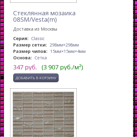
Стеклянная мозаика
08SM/Vesta(m)
Доставка из Москвы
Серия:
Classic
Размер сетки:
298мм×298мм
Размер чипов:
15мм×15мм×4мм
Основа:
Сетка
347
руб.
(3 907 руб./м²)