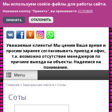
Мы используем cookie-файлы для работы сайта.
Перейти к основному содержанию
УСЛОВИЯ
Нажимая кнопку "Принять", вы принимаете
+7 923 179-6-279
ПРИНЯТЬ
ОТКЛОНИТЬ
Уважаемые клиенты! Мы ценим Ваше время и
просим заранее согласовывать приезд в офис,
т.к. возможно отсутствие менеджеров по
причине выезда на объекты. Надеемся на
понимание.
Menu
Главная
»
Зеркальная плитка
» Соты
Вы здесь
Соты