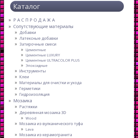
Каталог
Р А С П Р О Д А Ж А
Сопутствующие материалы
Добавки
Латексные добавки
Затирочные смеси
Цементные
Цементные LUXURY
Цементные ULTRACOLOR PLUS
Эпоксидные
Инструменты
Клеи
Материалы для очистки и ухода
Герметики
Гидроизоляция
Мозаика
Растяжки
Деревянная мозаика 3D
Wood
Мозаика из вулканического туфа
Lava
Мозаика из керамогранита