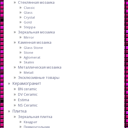
Стеклянная мозаика
Classic
Glass
Crystal
Gold
Steppa
Зеркальная мозаика
Mirror
Каменная мозаика
Glass Stone
Stone
Aglomerat
Skalini
Металлическая мозаика
Metall
Эксклюзивные товары
Керамогранит
BN ceramic
DV Ceramic
Estima
NS Ceramic
Плитка
Зеркальная плитка
Квадрат
Прямоугольник