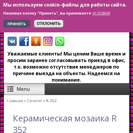
Мы используем cookie-файлы для работы сайта.
Перейти к основному содержанию
УСЛОВИЯ
Нажимая кнопку "Принять", вы принимаете
+7 923 179-6-279
ПРИНЯТЬ
ОТКЛОНИТЬ
Уважаемые клиенты! Мы ценим Ваше время и
просим заранее согласовывать приезд в офис,
т.к. возможно отсутствие менеджеров по
причине выезда на объекты. Надеемся на
понимание.
Menu
Главная
»
Ceramic
» R-352
Вы здесь
Керамическая мозаика R-
352