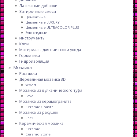
Латексные добавки
Затирочные смеси
Цементные
Цементные LUXURY
Цементные ULTRACOLOR PLUS
Эпоксидные
Инструменты
Клеи
Материалы для очистки и ухода
Герметики
Гидроизоляция
Мозаика
Растяжки
Деревянная мозаика 3D
Wood
Мозаика из вулканического туфа
Lava
Мозаика из керамогранита
Ceramic Granite
Мозаика из ракушек
Shell
Керамическая мозаика
Ceramic
Ceramo Stone