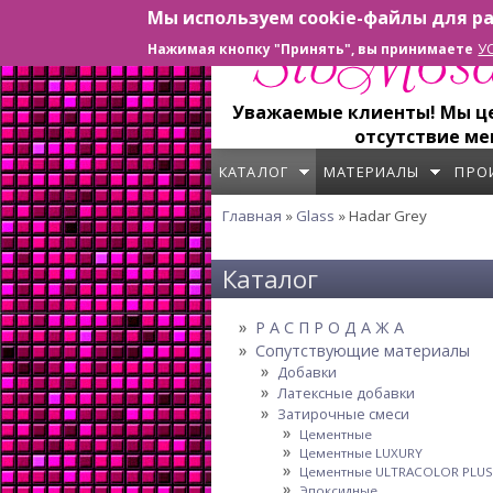
Мы используем cookie-файлы для ра
Перейти к основному содержанию
У
Нажимая кнопку "Принять", вы принимаете
Уважаемые клиенты! Мы цен
отсутствие ме
КАТАЛОГ
МАТЕРИАЛЫ
ПРО
Главная
»
Glass
» Hadar Grey
Вы здесь
Каталог
Р А С П Р О Д А Ж А
Сопутствующие материалы
Добавки
Латексные добавки
Затирочные смеси
Цементные
Цементные LUXURY
Цементные ULTRACOLOR PLUS
Эпоксидные