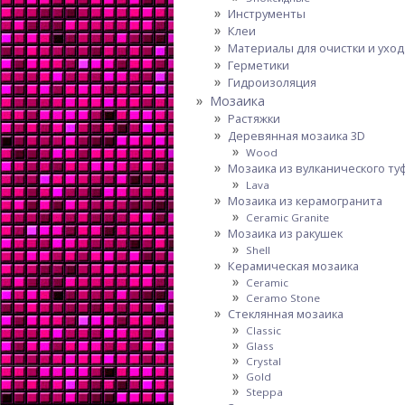
Инструменты
Клеи
Материалы для очистки и уход
Герметики
Гидроизоляция
Мозаика
Растяжки
Деревянная мозаика 3D
Wood
Мозаика из вулканического ту
Lava
Мозаика из керамогранита
Ceramic Granite
Мозаика из ракушек
Shell
Керамическая мозаика
Ceramic
Ceramo Stone
Стеклянная мозаика
Classic
Glass
Crystal
Gold
Steppa