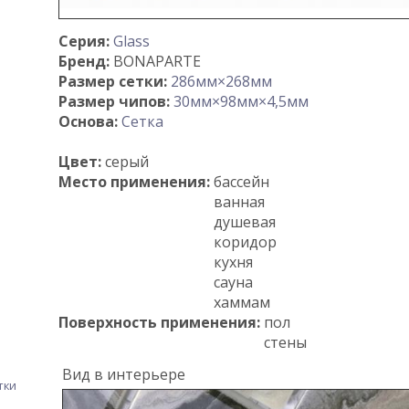
Серия:
Glass
Бренд:
BONAPARTE
Размер сетки:
286мм×268мм
Размер чипов:
30мм×98мм×4,5мм
Основа:
Сетка
Цвет:
серый
Место применения:
бассейн
ванная
душевая
коридор
кухня
сауна
хаммам
Поверхность применения:
пол
стены
Вид в интерьере
тки