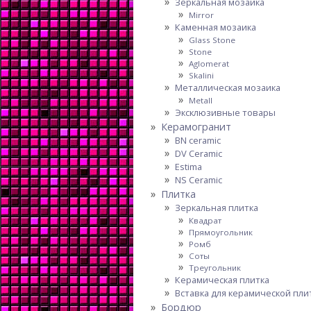
Зеркальная мозаика
Mirror
Каменная мозаика
Glass Stone
Stone
Aglomerat
Skalini
Металлическая мозаика
Metall
Эксклюзивные товары
Керамогранит
BN ceramic
DV Ceramic
Estima
NS Ceramic
Плитка
Зеркальная плитка
Квадрат
Прямоугольник
Ромб
Соты
Треугольник
Керамическая плитка
Вставка для керамической пли
Бордюр