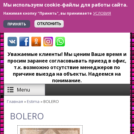
Мы используем cookie-файлы для работы сайта.
Перейти к основному содержанию
УСЛОВИЯ
Нажимая кнопку "Принять", вы принимаете
+7 923 179-6-279
ПРИНЯТЬ
ОТКЛОНИТЬ
Уважаемые клиенты! Мы ценим Ваше время и
просим заранее согласовывать приезд в офис,
т.к. возможно отсутствие менеджеров по
причине выезда на объекты. Надеемся на
понимание.
Menu
Главная
»
Estima
» BOLERO
Вы здесь
BOLERO