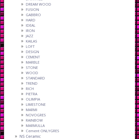
DREAM WOOD
FUSION
GABBRO
HARD
IDEAL
IRON
JAZZ
KAILAS
LOFT
DESIGN
CEMENT
MARBLE
STONE
WOOD
STANDARD
TREND
RICH
PIETRA
OLIMPIA
LIMESTONE
MARMI
NOVOGRES
RAINBOW
MARMULLA
Cement ONLYGRES
NS Ceramic