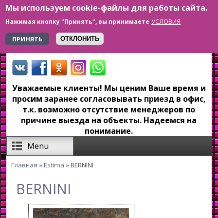
Мы используем cookie-файлы для работы сайта.
Перейти к основному содержанию
УСЛОВИЯ
Нажимая кнопку "Принять", вы принимаете
+7 923 179-6-279
ПРИНЯТЬ
ОТКЛОНИТЬ
Уважаемые клиенты! Мы ценим Ваше время и
просим заранее согласовывать приезд в офис,
т.к. возможно отсутствие менеджеров по
причине выезда на объекты. Надеемся на
понимание.
Menu
Главная
»
Estima
» BERNINI
Вы здесь
BERNINI