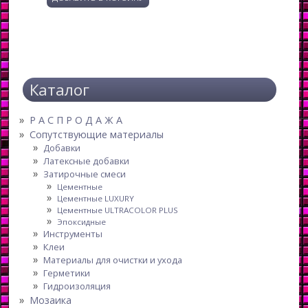
Каталог
Р А С П Р О Д А Ж А
Сопутствующие материалы
Добавки
Латексные добавки
Затирочные смеси
Цементные
Цементные LUXURY
Цементные ULTRACOLOR PLUS
Эпоксидные
Инструменты
Клеи
Материалы для очистки и ухода
Герметики
Гидроизоляция
Мозаика