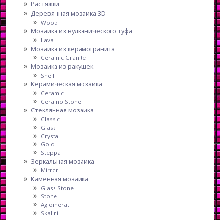
Растяжки
Деревянная мозаика 3D
Wood
Мозаика из вулканического туфа
Lava
Мозаика из керамогранита
Ceramic Granite
Мозаика из ракушек
Shell
Керамическая мозаика
Ceramic
Ceramo Stone
Стеклянная мозаика
Classic
Glass
Crystal
Gold
Steppa
Зеркальная мозаика
Mirror
Каменная мозаика
Glass Stone
Stone
Aglomerat
Skalini