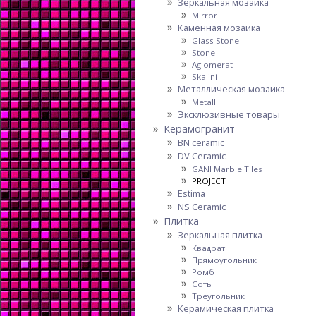
Зеркальная мозаика
Mirror
Каменная мозаика
Glass Stone
Stone
Aglomerat
Skalini
Металлическая мозаика
Metall
Эксклюзивные товары
Керамогранит
BN ceramic
DV Ceramic
GANI Marble Tiles
PROJECT
Estima
NS Ceramic
Плитка
Зеркальная плитка
Квадрат
Прямоугольник
Ромб
Соты
Треугольник
Керамическая плитка