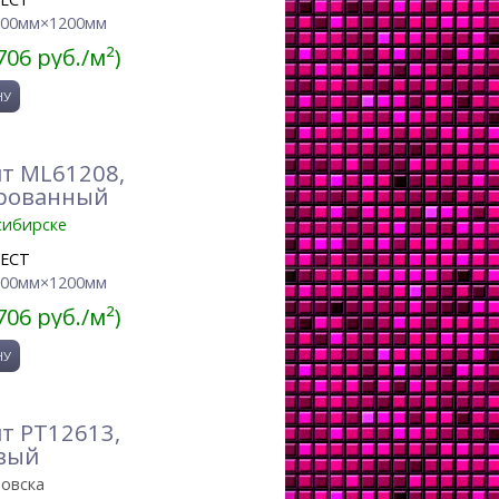
600мм×1200мм
706 руб./м²)
т ML61208,
ированный
сибирске
JECT
600мм×1200мм
706 руб./м²)
т PT12613,
вый
ровска