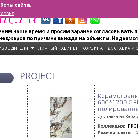
боты сайта.
СЛОВИЯ
им Ваше время и просим заранее согласовывать пр
неджеров по причине выезда на объекты. Надеемся
ИЗВОДИТЕЛИ
ЛИЧНЫЙ КАБИНЕТ
КОРЗИНА
ДОСТАВКА И 
PROJECT
Керамограни
600*1200 GR
полированн
Доставка из Хаба
Коллекция:
PRO
Размер плиты: