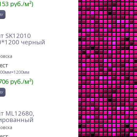
153 руб./м²)
т SK12010
00*1200 черный
ровска
JECT
600мм×1200мм
706 руб./м²)
т ML12680,
лированный
ровска
JECT