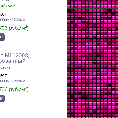
сибирске
JECT
600мм×1200мм
706 руб./м²)
т ML12008,
ированный
ровска
JECT
600мм×1200мм
706 руб./м²)