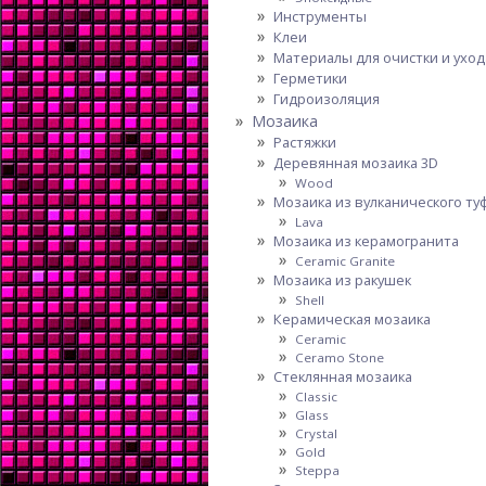
Инструменты
Клеи
Материалы для очистки и уход
Герметики
Гидроизоляция
Мозаика
Растяжки
Деревянная мозаика 3D
Wood
Мозаика из вулканического ту
Lava
Мозаика из керамогранита
Ceramic Granite
Мозаика из ракушек
Shell
Керамическая мозаика
Ceramic
Ceramo Stone
Стеклянная мозаика
Classic
Glass
Crystal
Gold
Steppa