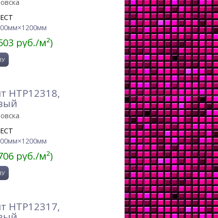
ровска
JECT
600мм×1200мм
503 руб./м²)
т HTP12318,
вый
ровска
JECT
600мм×1200мм
706 руб./м²)
т HTP12317,
вый