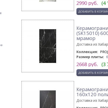
2990
руб.
(4 
а
Керамограни
(SK15010) 6
мрамор
Доставка из Хаба
фа
Коллекция:
PRO
Размер плиты:
2668
руб.
(3 
Керамограни
160x120 по
Доставка из Хаба
Коллекция:
PRO