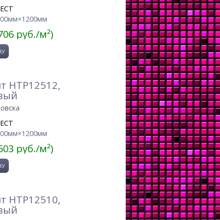
JECT
600мм×1200мм
706 руб./м²)
т HTP12512,
вый
ровска
JECT
600мм×1200мм
503 руб./м²)
т HTP12510,
вый