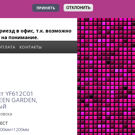
ПРИНЯТЬ
ОТКЛОНИТЬ
+7 923 179-6-279
иезд в офис, т.к. возможно
 на понимание.
ОПЛАТА
КОНТАКТЫ
т YF612C01
EEN GARDEN,
ый
ровска
JECT
600мм×1200мм