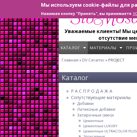
Мы используем cookie-файлы для ра
Перейти к основному содержанию
У
Нажимая кнопку "Принять", вы принимаете
Уважаемые клиенты! Мы цен
отсутствие ме
КАТАЛОГ
МАТЕРИАЛЫ
ПРО
Главная
»
DV Ceramic
» PROJECT
Вы здесь
Каталог
Р А С П Р О Д А Ж А
Сопутствующие материалы
Добавки
Латексные добавки
Затирочные смеси
Цементные
Цементные LUXURY
Цементные ULTRACOLOR PLUS
Эпоксидные