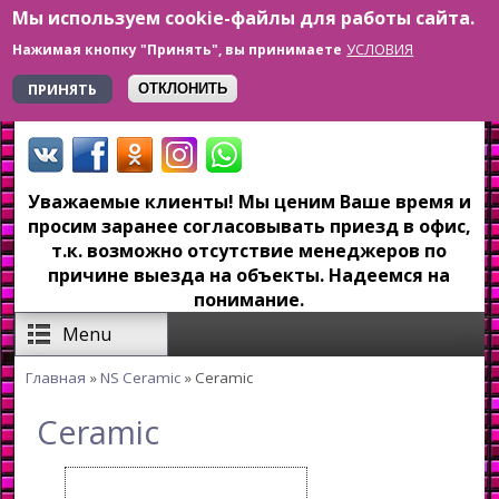
Мы используем cookie-файлы для работы сайта.
Перейти к основному содержанию
УСЛОВИЯ
Нажимая кнопку "Принять", вы принимаете
+7 923 179-6-279
ПРИНЯТЬ
ОТКЛОНИТЬ
Уважаемые клиенты! Мы ценим Ваше время и
просим заранее согласовывать приезд в офис,
т.к. возможно отсутствие менеджеров по
причине выезда на объекты. Надеемся на
понимание.
Menu
Главная
»
NS Ceramic
» Ceramic
Вы здесь
Ceramic