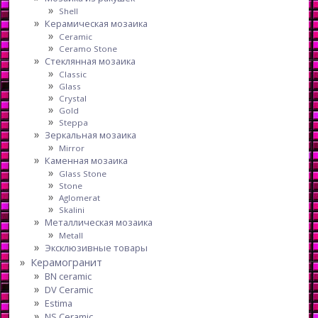
Shell
Керамическая мозаика
Ceramic
Ceramo Stone
Стеклянная мозаика
Classic
Glass
Crystal
Gold
Steppa
Зеркальная мозаика
Mirror
Каменная мозаика
Glass Stone
Stone
Aglomerat
Skalini
Металлическая мозаика
Metall
Эксклюзивные товары
Керамогранит
BN ceramic
DV Ceramic
Estima
NS Ceramic