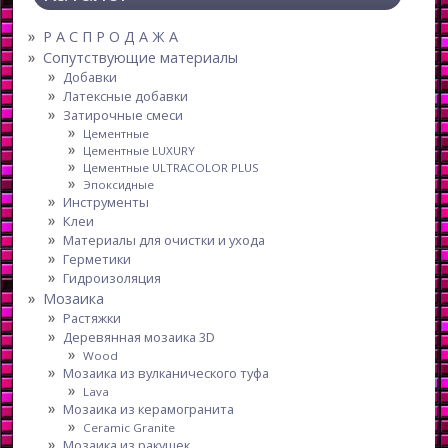
Р А С П Р О Д А Ж А
Сопутствующие материалы
Добавки
Латексные добавки
Затирочные смеси
Цементные
Цементные LUXURY
Цементные ULTRACOLOR PLUS
Эпоксидные
Инструменты
Клеи
Материалы для очистки и ухода
Герметики
Гидроизоляция
Мозаика
Растяжки
Деревянная мозаика 3D
Wood
Мозаика из вулканического туфа
Lava
Мозаика из керамогранита
Ceramic Granite
Мозаика из ракушек