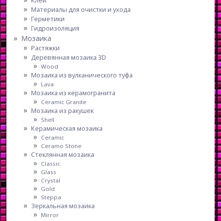
Материалы для очистки и ухода
Герметики
Гидроизоляция
Мозаика
Растяжки
Деревянная мозаика 3D
Wood
Мозаика из вулканического туфа
Lava
Мозаика из керамогранита
Ceramic Granite
Мозаика из ракушек
Shell
Керамическая мозаика
Ceramic
Ceramo Stone
Стеклянная мозаика
Classic
Glass
Crystal
Gold
Steppa
Зеркальная мозаика
Mirror