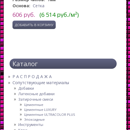
Основа:
Сетка
606
руб.
(6 514 руб./м²)
Каталог
Р А С П Р О Д А Ж А
Сопутствующие материалы
Добавки
Латексные добавки
Затирочные смеси
Цементные
Цементные LUXURY
Цементные ULTRACOLOR PLUS
Эпоксидные
Инструменты
Клеи