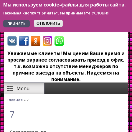
Мы используем cookie-файлы для работы сайта.
Перейти к основному содержанию
УСЛОВИЯ
Нажимая кнопку "Принять", вы принимаете
+7 923 179-6-279
ПРИНЯТЬ
ОТКЛОНИТЬ
Уважаемые клиенты! Мы ценим Ваше время и
просим заранее согласовывать приезд в офис,
т.к. возможно отсутствие менеджеров по
причине выезда на объекты. Надеемся на
понимание.
Menu
Главная
» 7
Вы здесь
7
Сортировать по