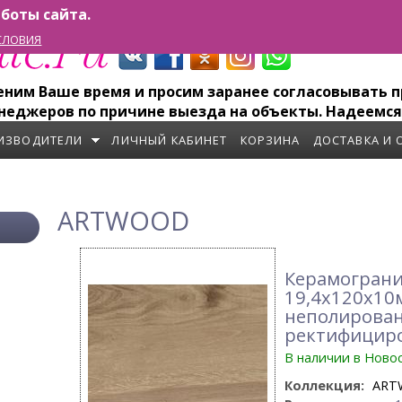
боты сайта.
СЛОВИЯ
им Ваше время и просим заранее согласовывать пр
неджеров по причине выезда на объекты. Надеемся
ИЗВОДИТЕЛИ
ЛИЧНЫЙ КАБИНЕТ
КОРЗИНА
ДОСТАВКА И 
ARTWOOD
Керамограни
19,4x120x10
неполирова
ректифицир
В наличии в Ново
Коллекция:
ART