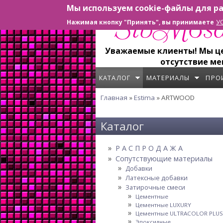
Мы используем cookie-файлы для ра
Перейти к основному содержанию
У
Нажимая кнопку "Принять", вы принимаете
Уважаемые клиенты! Мы цен
отсутствие ме
КАТАЛОГ
МАТЕРИАЛЫ
ПРО
Главная
»
Estima
» ARTWOOD
Вы здесь
Каталог
Р А С П Р О Д А Ж А
Сопутствующие материалы
Добавки
Латексные добавки
Затирочные смеси
Цементные
Цементные LUXURY
Цементные ULTRACOLOR PLUS
Эпоксидные