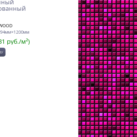
нный
ованный
WOOD
194мм×1200мм
31 руб./м²)