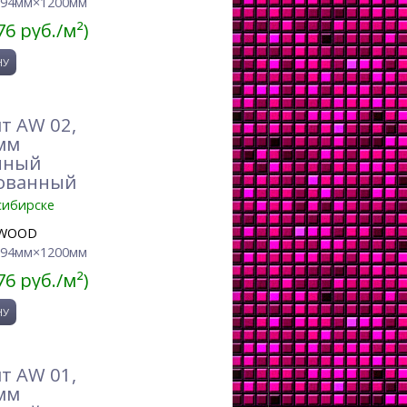
194мм×1200мм
76 руб./м²)
т AW 02,
мм
нный
ованный
сибирске
WOOD
194мм×1200мм
76 руб./м²)
т AW 01,
мм