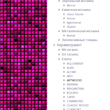
Зеркальная мозаика
Mirror
Каменная мозаика
Glass Stone
Stone
Aglomerat
Skalini
Металлическая мозаика
Metall
Эксклюзивные товары
Керамогранит
BN ceramic
DV Ceramic
Estima
AGLOMERAT
ALBA
ALTAIR
ARTI
ARTWOOD
BERNINI
BRIGANTINA
BOLERO
CAPRI
CHAMBORD
CLASSIC WOOD
COMFORT