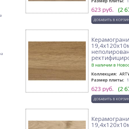
Размер плиты:
623
руб.
(2 6
а
Керамограни
19,4x120x10
неполирова
фа
ректифицир
В наличии в Ново
Коллекция:
ART
Размер плиты:
623
руб.
(2 6
Керамограни
19,4x120x10