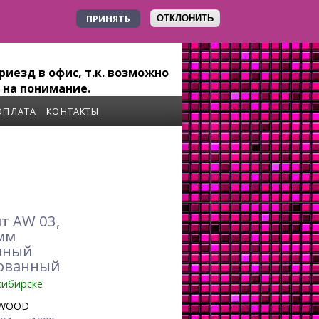
ПРИНЯТЬ
ОТКЛОНИТЬ
+7 923 179-6-279
иезд в офис, т.к. возможно
 на понимание.
ОПЛАТА
КОНТАКТЫ
т AW 03,
мм
нный
ованный
сибирске
WOOD