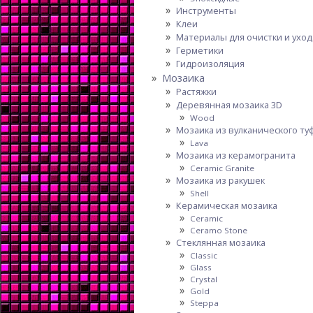
Инструменты
Клеи
Материалы для очистки и уход
Герметики
Гидроизоляция
Мозаика
Растяжки
Деревянная мозаика 3D
Wood
Мозаика из вулканического ту
Lava
Мозаика из керамогранита
Ceramic Granite
Мозаика из ракушек
Shell
Керамическая мозаика
Ceramic
Ceramo Stone
Стеклянная мозаика
Classic
Glass
Crystal
Gold
Steppa