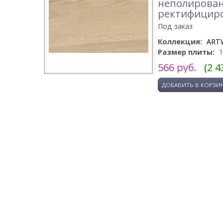
неполирова
ректифицир
Под заказ
Коллекция:
ART
Размер плиты:
566
руб.
(2 4