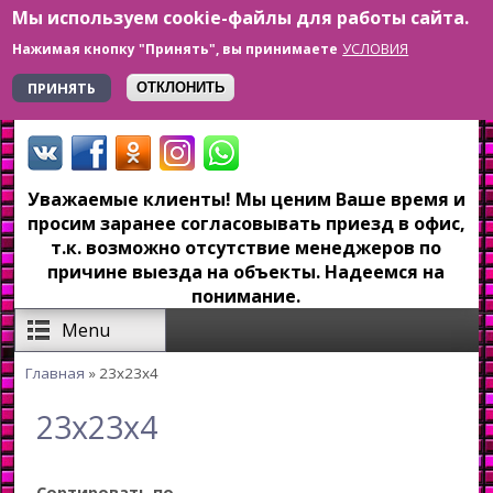
Мы используем cookie-файлы для работы сайта.
Перейти к основному содержанию
УСЛОВИЯ
Нажимая кнопку "Принять", вы принимаете
+7 923 179-6-279
ПРИНЯТЬ
ОТКЛОНИТЬ
Уважаемые клиенты! Мы ценим Ваше время и
просим заранее согласовывать приезд в офис,
т.к. возможно отсутствие менеджеров по
причине выезда на объекты. Надеемся на
понимание.
Menu
Главная
» 23x23x4
Вы здесь
23x23x4
Сортировать по