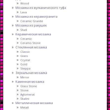
Wood
Мозаика из вулканического туфа
Lava
Мозаика из керамогранита
Ceramic Granite
Мозаика из ракушек
Shell
Керамическая мозаика
Ceramic
Ceramo Stone
Стеклянная мозаика
Classic
Glass
Crystal
Gold
Steppa
Зеркальная мозаика
Mirror
Каменная мозаика
Glass Stone
Stone
Aglomerat
Skalini
Металлическая мозаика
Metall