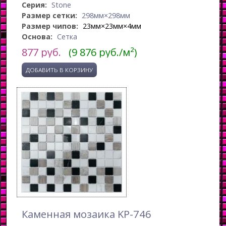
Серия:
Stone
Размер сетки:
298мм×298мм
Размер чипов:
23мм×23мм×4мм
Основа:
Сетка
877
руб.
(9 876 руб./м²)
Каменная мозаика KP-746