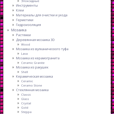
Эпоксидные
Инструменты
Клеи
Материалы для очистки и ухода
Герметики
Гидроизоляция
Мозаика
Растяжки
Деревянная мозаика 3D
Wood
Мозаика из вулканического туфа
Lava
Мозаика из керамогранита
Ceramic Granite
Мозаика из ракушек
Shell
Керамическая мозаика
Ceramic
Ceramo Stone
Стеклянная мозаика
Classic
Glass
Crystal
Gold
Steppa