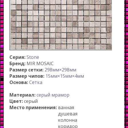
Серия:
Stone
Бренд:
MIR MOSAIC
Размер сетки:
298мм×298мм
Размер чипов:
15мм×15мм×4мм
Основа:
Сетка
Материал:
серый мрамор
Цвет:
серый
Место применения:
ванная
душевая
колонна
коридор