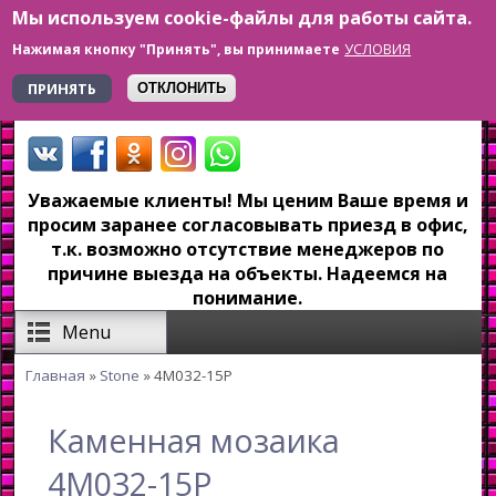
Мы используем cookie-файлы для работы сайта.
Перейти к основному содержанию
УСЛОВИЯ
Нажимая кнопку "Принять", вы принимаете
+7 923 179-6-279
ПРИНЯТЬ
ОТКЛОНИТЬ
Уважаемые клиенты! Мы ценим Ваше время и
просим заранее согласовывать приезд в офис,
т.к. возможно отсутствие менеджеров по
причине выезда на объекты. Надеемся на
понимание.
Menu
Главная
»
Stone
» 4M032-15P
Вы здесь
Каменная мозаика
4M032-15P