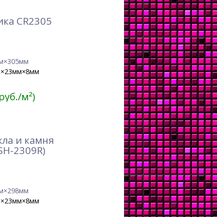
ика CR2305
м×305мм
м×23мм×8мм
 руб./м²)
кла и камня
SH-2309R)
м×298мм
м×23мм×8мм