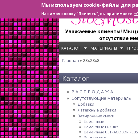
Мы используем cookie-файлы для ра
Перейти к основному содержанию
У
Нажимая кнопку "Принять", вы принимаете
Уважаемые клиенты! Мы цен
отсутствие ме
КАТАЛОГ
МАТЕРИАЛЫ
ПРО
Главная
» 23x23x8
Вы здесь
Каталог
Р А С П Р О Д А Ж А
Сопутствующие материалы
Добавки
Латексные добавки
Затирочные смеси
Цементные
Цементные LUXURY
Цементные ULTRACOLOR PLUS
Эпоксидные