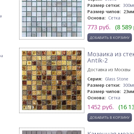
Размер сетки:
300м
Размер чипов:
23м
а
Основа:
Сетка
773
руб.
(8 589
Мозаика из сте
фа
Antik-2
Доставка из Москвы
Серия:
Glass Stone
Размер сетки:
300м
Размер чипов:
23м
Основа:
Сетка
1452
руб.
(16 1
Каменная мозаи