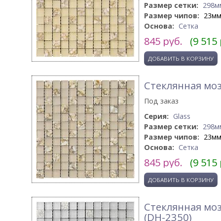
Размер сетки:
298м
Размер чипов:
23м
Основа:
Сетка
845
руб.
(9 515
Стеклянная моз
Под заказ
Серия:
Glass
Размер сетки:
298м
Размер чипов:
23м
Основа:
Сетка
845
руб.
(9 515
Стеклянная моз
(DH-2350)