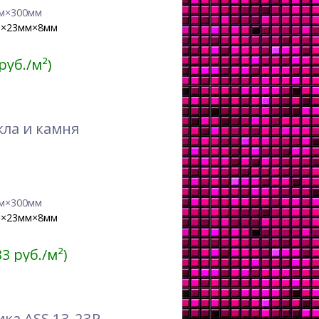
м×300мм
м×23мм×8мм
 руб./м²)
кла и камня
м×300мм
м×23мм×8мм
33 руб./м²)
ка ASS 13-23P