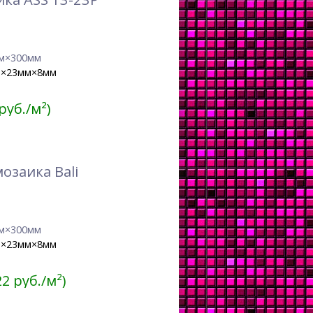
м×300мм
м×23мм×8мм
 руб./м²)
озаика Bali
м×300мм
м×23мм×8мм
22 руб./м²)