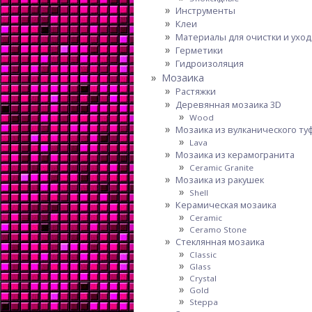
Инструменты
Клеи
Материалы для очистки и уход
Герметики
Гидроизоляция
Мозаика
Растяжки
Деревянная мозаика 3D
Wood
Мозаика из вулканического ту
Lava
Мозаика из керамогранита
Ceramic Granite
Мозаика из ракушек
Shell
Керамическая мозаика
Ceramic
Ceramo Stone
Стеклянная мозаика
Classic
Glass
Crystal
Gold
Steppa