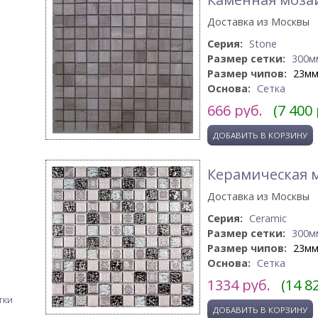
Доставка из Москвы
Серия:
Stone
Размер сетки:
300м
Размер чипов:
23м
Основа:
Сетка
666
руб.
(7 400
Керамическая м
Доставка из Москвы
Серия:
Ceramic
Размер сетки:
300м
Размер чипов:
23м
Основа:
Сетка
1334
руб.
(14 8
тки