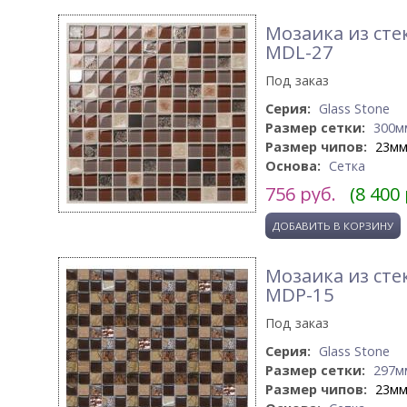
Мозаика из сте
MDL-27
Под заказ
Серия:
Glass Stone
Размер сетки:
300м
Размер чипов:
23м
Основа:
Сетка
756
руб.
(8 400
Мозаика из сте
MDP-15
Под заказ
Серия:
Glass Stone
Размер сетки:
297м
Размер чипов:
23м