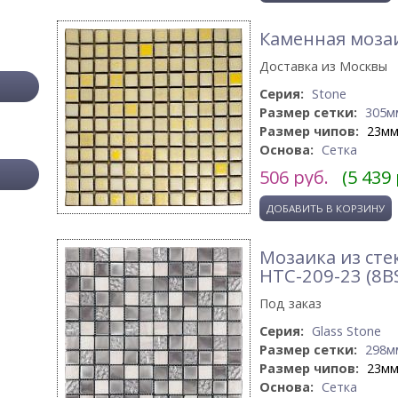
Каменная моза
Доставка из Москвы
Серия:
Stone
Размер сетки:
305м
Размер чипов:
23м
Основа:
Сетка
506
руб.
(5 439
Мозаика из сте
HTC-209-23 (8B
Под заказ
Серия:
Glass Stone
Размер сетки:
298м
Размер чипов:
23м
Основа:
Сетка