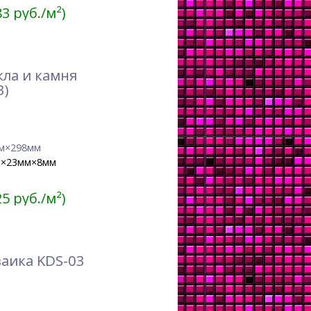
83 руб./м²)
кла и камня
3)
м×298мм
м×23мм×8мм
25 руб./м²)
аика KDS-03