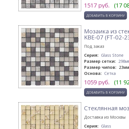
1517
руб.
(17 0
Мозаика из сте
KBE-07 (FT-02-2
Под заказ
Серия:
Glass Stone
Размер сетки:
298м
Размер чипов:
23м
Основа:
Сетка
1059
руб.
(11 9
Стеклянная моз
Доставка из Москвы
Серия:
Glass