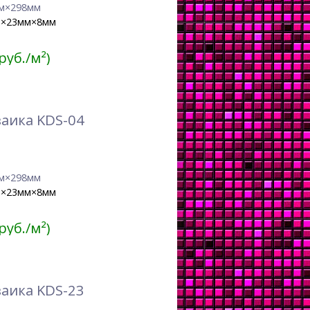
м×298мм
м×23мм×8мм
 руб./м²)
аика KDS-04
м×298мм
м×23мм×8мм
 руб./м²)
аика KDS-23