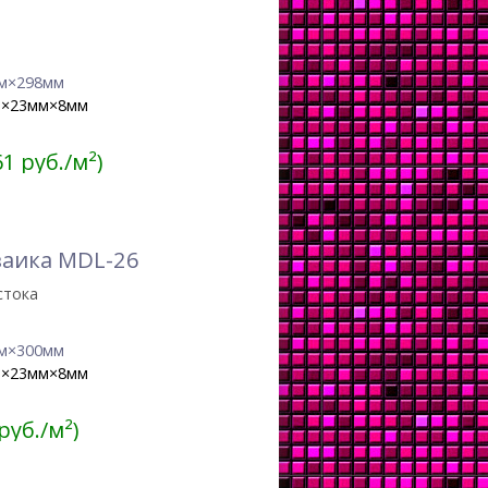
м×298мм
м×23мм×8мм
61 руб./м²)
заика MDL-26
стока
м×300мм
м×23мм×8мм
 руб./м²)