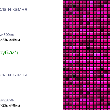
кла и камня
м×300мм
м×23мм×8мм
 руб./м²)
кла и камня
м×297мм
м×23мм×8мм