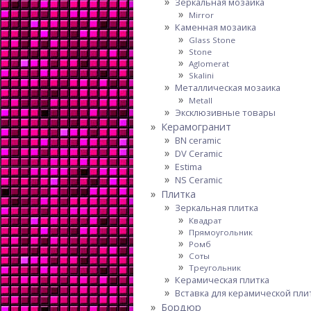
Зеркальная мозаика
Mirror
Каменная мозаика
Glass Stone
Stone
Aglomerat
Skalini
Металлическая мозаика
Metall
Эксклюзивные товары
Керамогранит
BN ceramic
DV Ceramic
Estima
NS Ceramic
Плитка
Зеркальная плитка
Квадрат
Прямоугольник
Ромб
Соты
Треугольник
Керамическая плитка
Вставка для керамической пли
Бордюр