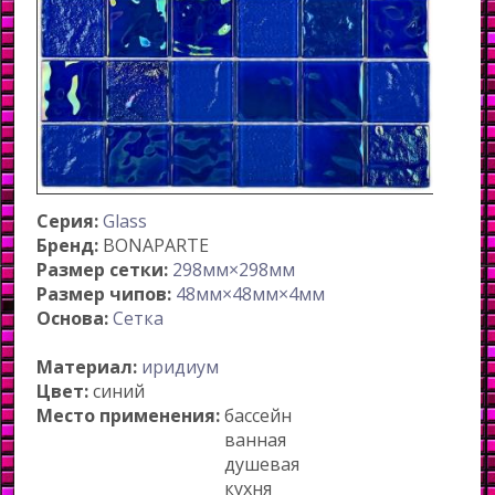
Серия:
Glass
Бренд:
BONAPARTE
Размер сетки:
298мм×298мм
Размер чипов:
48мм×48мм×4мм
Основа:
Сетка
Материал:
иридиум
Цвет:
синий
Место применения:
бассейн
ванная
душевая
кухня