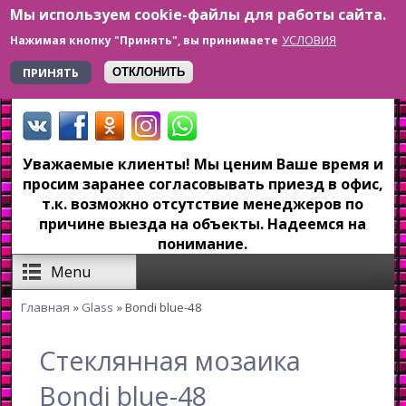
Мы используем cookie-файлы для работы сайта.
Перейти к основному содержанию
УСЛОВИЯ
Нажимая кнопку "Принять", вы принимаете
+7 923 179-6-279
ПРИНЯТЬ
ОТКЛОНИТЬ
Уважаемые клиенты! Мы ценим Ваше время и
просим заранее согласовывать приезд в офис,
т.к. возможно отсутствие менеджеров по
причине выезда на объекты. Надеемся на
понимание.
Menu
Главная
»
Glass
» Bondi blue-48
Вы здесь
Стеклянная мозаика
Bondi blue-48