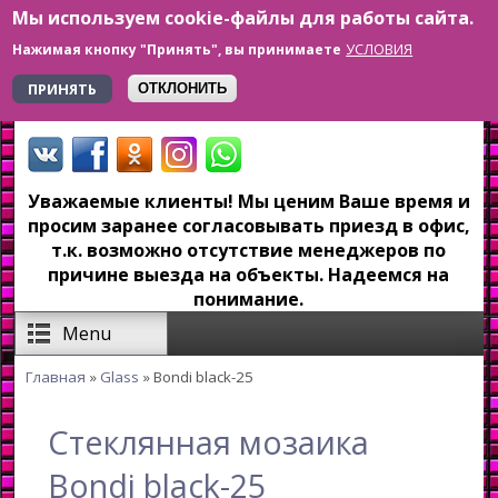
Мы используем cookie-файлы для работы сайта.
Перейти к основному содержанию
УСЛОВИЯ
Нажимая кнопку "Принять", вы принимаете
+7 923 179-6-279
ПРИНЯТЬ
ОТКЛОНИТЬ
Уважаемые клиенты! Мы ценим Ваше время и
просим заранее согласовывать приезд в офис,
т.к. возможно отсутствие менеджеров по
причине выезда на объекты. Надеемся на
понимание.
Menu
Главная
»
Glass
» Bondi black-25
Вы здесь
Стеклянная мозаика
Bondi black-25