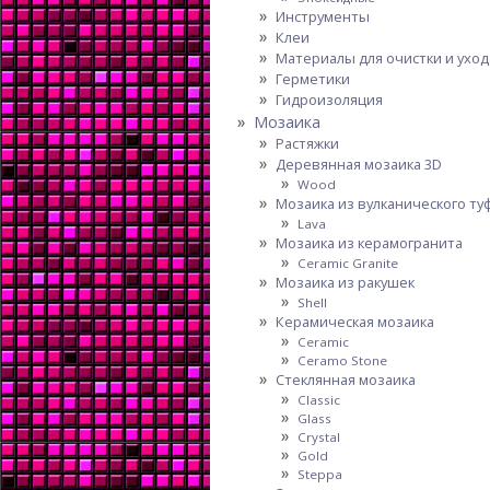
Инструменты
Клеи
Материалы для очистки и уход
Герметики
Гидроизоляция
Мозаика
Растяжки
Деревянная мозаика 3D
Wood
Мозаика из вулканического ту
Lava
Мозаика из керамогранита
Ceramic Granite
Мозаика из ракушек
Shell
Керамическая мозаика
Ceramic
Ceramo Stone
Стеклянная мозаика
Classic
Glass
Crystal
Gold
Steppa