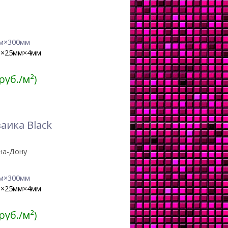
м×300мм
м×25мм×4мм
 руб./м²)
аика Black
на-Дону
м×300мм
м×25мм×4мм
 руб./м²)