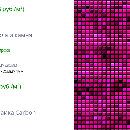
8 руб./м²)
кла и камня
ирске
м×295мм
м×25мм×4мм
 руб./м²)
заика Carbon