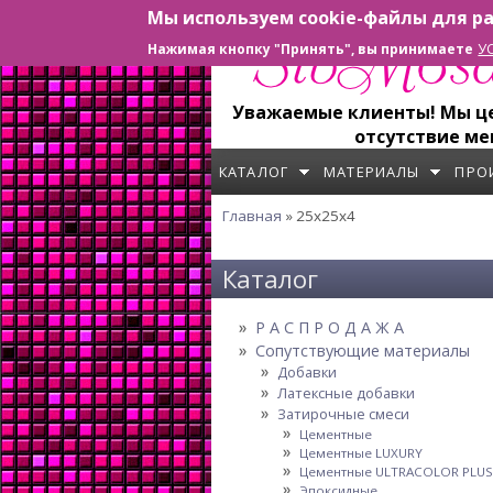
Мы используем cookie-файлы для ра
Перейти к основному содержанию
У
Нажимая кнопку "Принять", вы принимаете
Уважаемые клиенты! Мы цен
отсутствие ме
КАТАЛОГ
МАТЕРИАЛЫ
ПРО
Главная
» 25x25x4
Вы здесь
Каталог
Р А С П Р О Д А Ж А
Сопутствующие материалы
Добавки
Латексные добавки
Затирочные смеси
Цементные
Цементные LUXURY
Цементные ULTRACOLOR PLUS
Эпоксидные