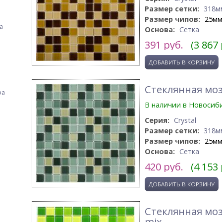
Размер сетки:
318м
Размер чипов:
25м
а
Основа:
Сетка
391
руб.
(3 867
Стеклянная моз
фа
В наличии в Новосиб
Серия:
Crystal
Размер сетки:
318м
Размер чипов:
25м
Основа:
Сетка
420
руб.
(4 153
Стеклянная моз
mix