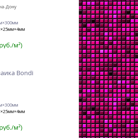
на-Дону
м×300мм
м×25мм×4мм
 руб./м²)
аика Bondi
м×300мм
м×25мм×4мм
 руб./м²)