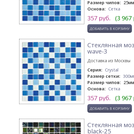
Размер чипов:
25м
Основа:
Сетка
357
руб.
(3 967
Стеклянная моз
wave-3
Доставка из Москвы
Серия:
Crystal
Размер сетки:
300м
Размер чипов:
25м
Основа:
Сетка
357
руб.
(3 967
Стеклянная моз
black-25