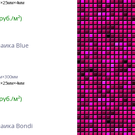
м×25мм×4мм
 руб./м²)
аика Blue
м×300мм
м×25мм×4мм
 руб./м²)
аика Bondi