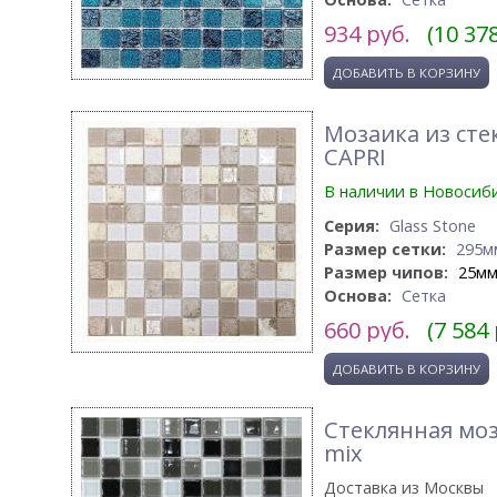
934
руб.
(10 37
Мозаика из сте
CAPRI
В наличии в Новосиб
Серия:
Glass Stone
Размер сетки:
295м
Размер чипов:
25м
Основа:
Сетка
660
руб.
(7 584
Стеклянная мо
mix
Доставка из Москвы