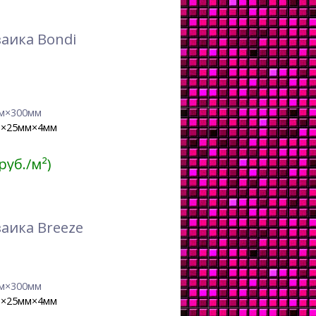
аика Bondi
м×300мм
м×25мм×4мм
 руб./м²)
аика Breeze
м×300мм
м×25мм×4мм