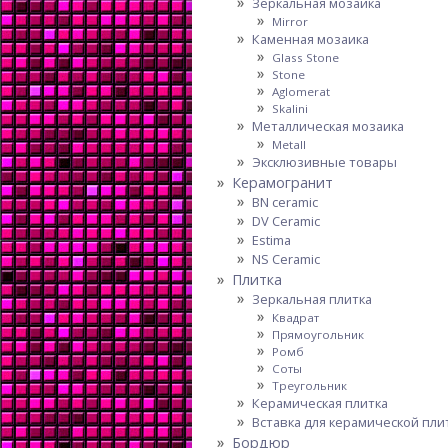
Зеркальная мозаика
Mirror
Каменная мозаика
Glass Stone
Stone
Aglomerat
Skalini
Металлическая мозаика
Metall
Эксклюзивные товары
Керамогранит
BN ceramic
DV Ceramic
Estima
NS Ceramic
Плитка
Зеркальная плитка
Квадрат
Прямоугольник
Ромб
Соты
Треугольник
Керамическая плитка
Вставка для керамической пли
Бордюр