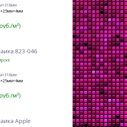
м×318мм
м×25мм×4мм
 руб./м²)
аика 823-046
ирске
м×318мм
м×25мм×4мм
 руб./м²)
аика Apple