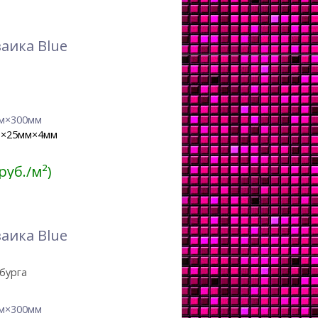
аика Blue
м×300мм
м×25мм×4мм
 руб./м²)
аика Blue
бурга
м×300мм