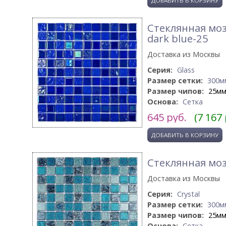
Стеклянная моз
dark blue-25
Доставка из Москвы
Серия:
Glass
Размер сетки:
300м
Размер чипов:
25м
Основа:
Сетка
645
руб.
(7 167
Стеклянная моз
Доставка из Москвы
Серия:
Crystal
Размер сетки:
300м
Размер чипов:
25м
Основа:
Сетка