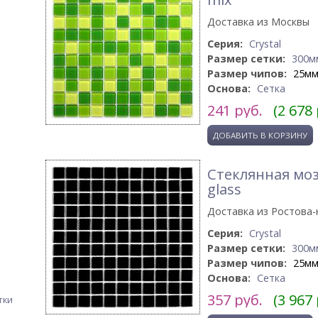
Доставка из Москвы
Серия:
Crystal
Размер сетки:
300м
Размер чипов:
25м
Основа:
Сетка
241
руб.
(2 678
Стеклянная моз
glass
Доставка из Ростова-
Серия:
Crystal
Размер сетки:
300м
Размер чипов:
25м
Основа:
Сетка
357
руб.
(3 967
тки