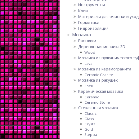
Инструменты
Клеи
Материалы для очистки и уход
Герметики
Гидроизоляция
Мозаика
Растяжки
Деревянная мозаика 3D
Wood
Мозаика из вулканического ту
Lava
Мозаика из керамогранита
Ceramic Granite
Мозаика из ракушек
Shell
Керамическая мозаика
Ceramic
Ceramo Stone
Стеклянная мозаика
Classic
Glass
Crystal
Gold
Steppa