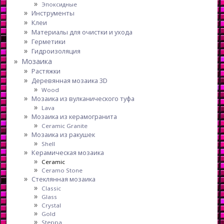
Эпоксидные
Инструменты
Клеи
Материалы для очистки и ухода
Герметики
Гидроизоляция
Мозаика
Растяжки
Деревянная мозаика 3D
Wood
Мозаика из вулканического туфа
Lava
Мозаика из керамогранита
Ceramic Granite
Мозаика из ракушек
Shell
Керамическая мозаика
Ceramic
Ceramo Stone
Стеклянная мозаика
Classic
Glass
Crystal
Gold
Steppa