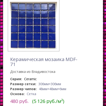
Керамическая мозаика MDF-
71
Доставка из Владивостока
Серия:
Ceramic
Размер сетки:
306мм×306мм
Размер чипов:
48мм×48мм×6мм
Основа:
Сетка
480
руб.
(5 126 руб./м²)