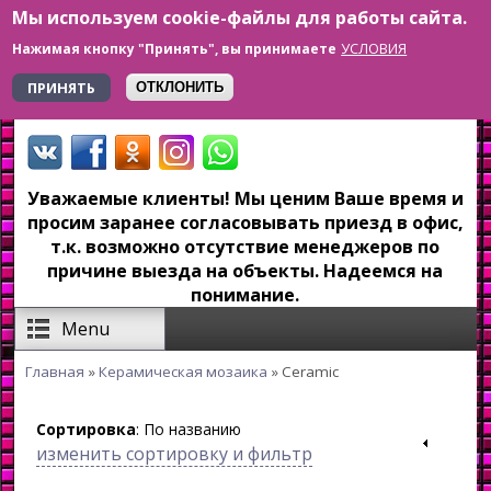
Мы используем cookie-файлы для работы сайта.
Перейти к основному содержанию
УСЛОВИЯ
Нажимая кнопку "Принять", вы принимаете
+7 923 179-6-279
ПРИНЯТЬ
ОТКЛОНИТЬ
Уважаемые клиенты! Мы ценим Ваше время и
просим заранее согласовывать приезд в офис,
т.к. возможно отсутствие менеджеров по
причине выезда на объекты. Надеемся на
понимание.
Menu
Главная
»
Керамическая мозаика
» Ceramic
Вы здесь
Сортировка
: По названию
изменить сортировку и фильтр