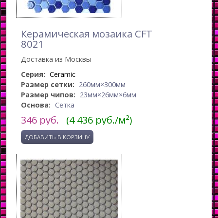
Керамическая мозаика CFT
8021
Доставка из Москвы
Серия:
Ceramic
Размер сетки:
260мм×300мм
Размер чипов:
23мм×26мм×6мм
Основа:
Сетка
346
руб.
(4 436 руб./м²)