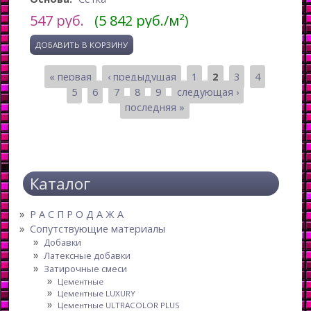
547
руб.
(5 842 руб./м²)
« первая
‹ предыдущая
1
2
3
4
Страницы
5
6
7
8
9
следующая ›
последняя »
Каталог
Р А С П Р О Д А Ж А
Сопутствующие материалы
Добавки
Латексные добавки
Затирочные смеси
Цементные
Цементные LUXURY
Цементные ULTRACOLOR PLUS