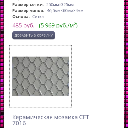
Размер сетки:
250мм×325мм
Размер чипов:
46,5мм×60мм×4мм
Основа:
Сетка
485
руб.
(5 969 руб./м²)
Керамическая мозаика CFT
7016