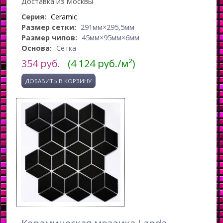
Доставка из Москвы
Серия:
Ceramic
Размер сетки:
291мм×295,5мм
Размер чипов:
45мм×95мм×6мм
Основа:
Сетка
354
руб.
(4 124 руб./м²)
Керамическая мозаика Landa