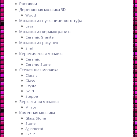
Растяжки
Деревянная мозаика 3D
Wood
Мозаика из вулканического туфа
Lava
Мозаика из керамогранита
Ceramic Granite
Мозаика из ракушек
Shell
Керамическая мозаика
Ceramic
Ceramo Stone
Стеклянная мозаика
Classic
Glass
Crystal
Gold
Steppa
Зеркальная мозаика
Mirror
Каменная мозаика
Glass Stone
Stone
Aglomerat
Skalini