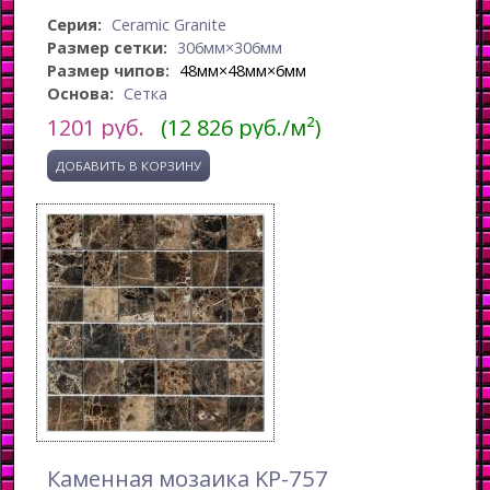
Серия:
Ceramic Granite
Размер сетки:
306мм×306мм
Размер чипов:
48мм×48мм×6мм
Основа:
Сетка
1201
руб.
(12 826 руб./м²)
Каменная мозаика KP-757