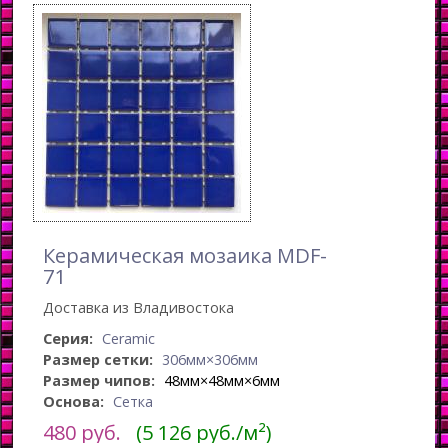
Керамическая мозаика MDF-
71
Доставка из Владивостока
Серия:
Ceramic
Размер сетки:
306мм×306мм
Размер чипов:
48мм×48мм×6мм
Основа:
Сетка
480
руб.
(5 126 руб./м²)