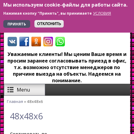
Мы используем cookie-файлы для работы сайта.
Перейти к основному содержанию
УСЛОВИЯ
Нажимая кнопку "Принять", вы принимаете
+7 923 179-6-279
ПРИНЯТЬ
ОТКЛОНИТЬ
Уважаемые клиенты! Мы ценим Ваше время и
просим заранее согласовывать приезд в офис,
т.к. возможно отсутствие менеджеров по
причине выезда на объекты. Надеемся на
понимание.
Menu
Главная
» 48x48x6
Вы здесь
48x48x6
Сортировать по