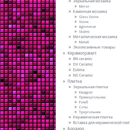
Зеркальная мозаика
Mirror
Каменная мозаика
Glass Stone
Stone
Aglomerat
Skalini
Металлическая мозаика
Metall
Эксклюзивные товары
Керамогранит
BN ceramic
DV Ceramic
Estima
NS Ceramic
Плитка
Зеркальная плитка
Квадрат
Прямоугольник
Ромб
Соты
Треугольник
Керамическая плитка
Вставка для керамической пли
Бордюр