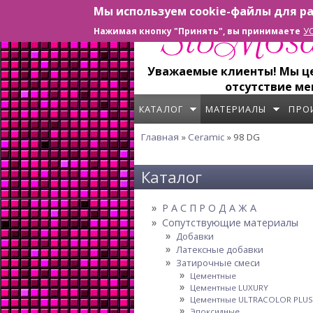
Мы используем cookie-файлы для ра
Перейти к основному содержанию
У
Нажимая кнопку "Принять", вы принимаете
Уважаемые клиенты! Мы цен
отсутствие ме
КАТАЛОГ
МАТЕРИАЛЫ
ПРО
Главная
»
Ceramic
» 98 DG
Вы здесь
Каталог
Р А С П Р О Д А Ж А
Сопутствующие материалы
Добавки
Латексные добавки
Затирочные смеси
Цементные
Цементные LUXURY
Цементные ULTRACOLOR PLUS
Эпоксидные