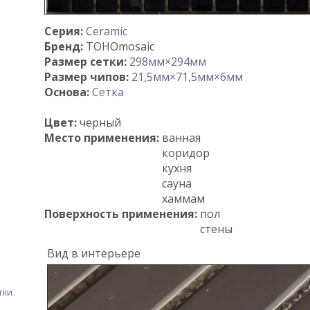
Серия:
Ceramic
Бренд:
TOHOmosaic
Размер сетки:
298мм×294мм
Размер чипов:
21,5мм×71,5мм×6мм
Основа:
Сетка
Цвет:
черный
Место применения:
ванная
коридор
кухня
сауна
хаммам
Поверхность применения:
пол
стены
Вид в интерьере
тки