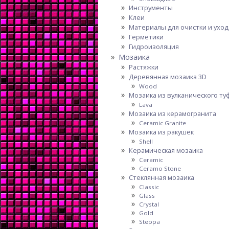
Инструменты
Клеи
Материалы для очистки и уход
Герметики
Гидроизоляция
Мозаика
Растяжки
Деревянная мозаика 3D
Wood
Мозаика из вулканического ту
Lava
Мозаика из керамогранита
Ceramic Granite
Мозаика из ракушек
Shell
Керамическая мозаика
Ceramic
Ceramo Stone
Стеклянная мозаика
Classic
Glass
Crystal
Gold
Steppa