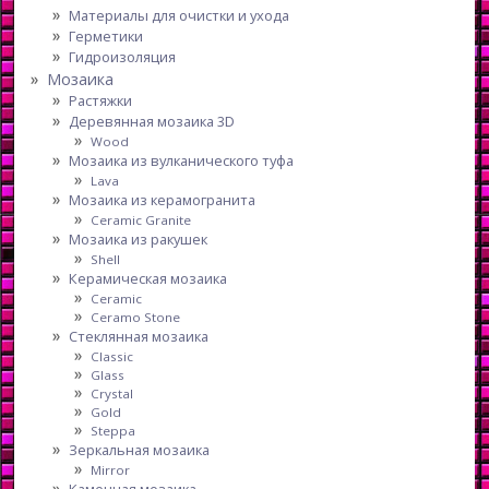
Материалы для очистки и ухода
Герметики
Гидроизоляция
Мозаика
Растяжки
Деревянная мозаика 3D
Wood
Мозаика из вулканического туфа
Lava
Мозаика из керамогранита
Ceramic Granite
Мозаика из ракушек
Shell
Керамическая мозаика
Ceramic
Ceramo Stone
Стеклянная мозаика
Classic
Glass
Crystal
Gold
Steppa
Зеркальная мозаика
Mirror
Каменная мозаика