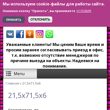
Мы используем cookie-файлы для работы сайта.
Перейти к основному содержанию
УСЛОВИЯ
Нажимая кнопку "Принять", вы принимаете
+7 923 179-6-279
ПРИНЯТЬ
ОТКЛОНИТЬ
Уважаемые клиенты! Мы ценим Ваше время и
просим заранее согласовывать приезд в офис,
т.к. возможно отсутствие менеджеров по
причине выезда на объекты. Надеемся на
понимание.
Menu
Главная
» 21,5x71,5x6
Вы здесь
21,5x71,5x6
Сортировать по