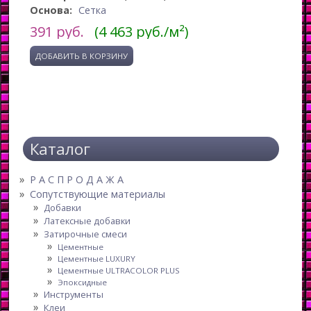
Основа:
Сетка
391
руб.
(4 463 руб./м²)
Каталог
Р А С П Р О Д А Ж А
Сопутствующие материалы
Добавки
Латексные добавки
Затирочные смеси
Цементные
Цементные LUXURY
Цементные ULTRACOLOR PLUS
Эпоксидные
Инструменты
Клеи