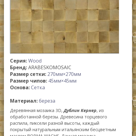
Серия:
Wood
Бренд:
ARABESKOMOSAIC
Размер сетки:
270мм×270мм
Размер чипов:
45мм×45мм
Основа:
Сетка
Материал:
береза
Деревянная мозаика 3D,
Дублин Кернер
, из
обработанной березы. Древесина торцевого
распила, пиксели разной высоты, каждый
покрытый натуральным итальянским бесцветным
маслом BORMA WACHS. Данная мозаика