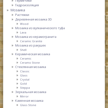
Герметики
Гидроизоляция
Мозаика
Растяжки
Деревянная мозаика 3D
Wood
Мозаика из вулканического туфа
Lava
Мозаика из керамогранита
Ceramic Granite
Мозаика из ракушек
Shell
Керамическая мозаика
Ceramic
Ceramo Stone
Стеклянная мозаика
Classic
Glass
Crystal
Gold
Steppa
Зеркальная мозаика
Mirror
Каменная мозаика
Glass Stone