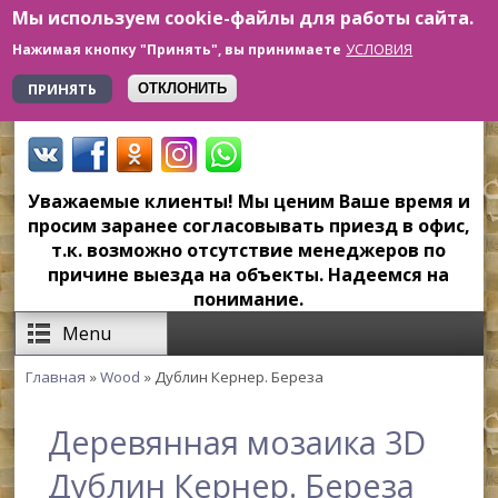
Мы используем cookie-файлы для работы сайта.
Перейти к основному содержанию
УСЛОВИЯ
Нажимая кнопку "Принять", вы принимаете
+7 923 179-6-279
ПРИНЯТЬ
ОТКЛОНИТЬ
Уважаемые клиенты! Мы ценим Ваше время и
просим заранее согласовывать приезд в офис,
т.к. возможно отсутствие менеджеров по
причине выезда на объекты. Надеемся на
понимание.
Menu
Главная
»
Wood
» Дублин Кернер. Береза
Вы здесь
Деревянная мозаика 3D
Дублин Кернер. Береза