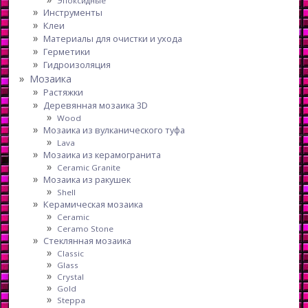
Эпоксидные
Инструменты
Клеи
Материалы для очистки и ухода
Герметики
Гидроизоляция
Мозаика
Растяжки
Деревянная мозаика 3D
Wood
Мозаика из вулканического туфа
Lava
Мозаика из керамогранита
Ceramic Granite
Мозаика из ракушек
Shell
Керамическая мозаика
Ceramic
Ceramo Stone
Стеклянная мозаика
Classic
Glass
Crystal
Gold
Steppa