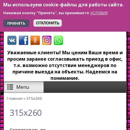
Мы используем cookie-файлы для работы сайта.
Перейти к основному содержанию
УСЛОВИЯ
Нажимая кнопку "Принять", вы принимаете
+7 923 179-6-279
ПРИНЯТЬ
ОТКЛОНИТЬ
Уважаемые клиенты! Мы ценим Ваше время и
просим заранее согласовывать приезд в офис,
т.к. возможно отсутствие менеджеров по
причине выезда на объекты. Надеемся на
понимание.
Menu
Главная
» 315x260
Вы здесь
315x260
Сортировать по