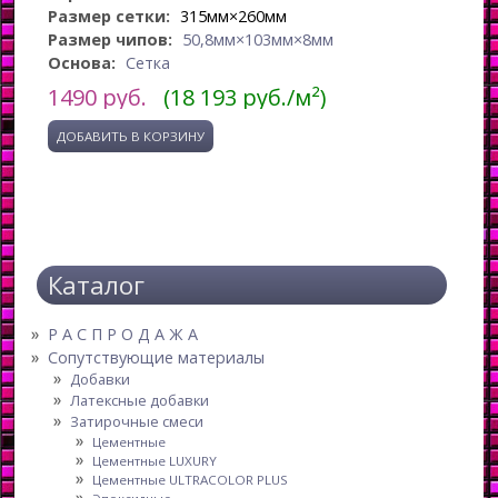
Размер сетки:
315мм×260мм
Размер чипов:
50,8мм×103мм×8мм
Основа:
Сетка
1490
руб.
(18 193 руб./м²)
Каталог
Р А С П Р О Д А Ж А
Сопутствующие материалы
Добавки
Латексные добавки
Затирочные смеси
Цементные
Цементные LUXURY
Цементные ULTRACOLOR PLUS