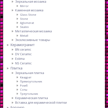
Зеркальная мозаика
Mirror
Каменная мозаика
Glass Stone
Stone
Aglomerat
Skalini
Металлическая мозаика
Metall
Эксклюзивные товары
Керамогранит
BN ceramic
DV Ceramic
Estima
NS Ceramic
Плитка
Зеркальная плитка
Квадрат
Прямоугольник
Ромб
Соты
Треугольник
Керамическая плитка
Вставка для керамической плитки
Бордюр