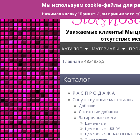
Мы используем cookie-файлы для ра
Перейти к основному содержанию
У
Нажимая кнопку "Принять", вы принимаете
Уважаемые клиенты! Мы цен
отсутствие ме
КАТАЛОГ
МАТЕРИАЛЫ
ПРО
Главная
» 48x48x6,5
Вы здесь
Каталог
Р А С П Р О Д А Ж А
Сопутствующие материалы
Добавки
Латексные добавки
Затирочные смеси
Цементные
Цементные LUXURY
Цементные ULTRACOLOR PLUS
Эпоксидные