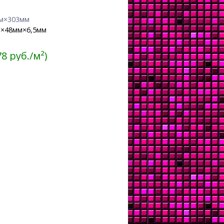
м×303мм
×48мм×6,5мм
78 руб./м²)