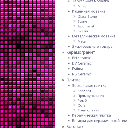
Зеркальная мозаика
Mirror
Каменная мозаика
Glass Stone
Stone
Aglomerat
Skalini
Металлическая мозаика
Metall
Эксклюзивные товары
Керамогранит
BN ceramic
DV Ceramic
Estima
NS Ceramic
Плитка
Зеркальная плитка
Квадрат
Прямоугольник
Ромб
Соты
Треугольник
Керамическая плитка
Вставка для керамической пли
Бордюр