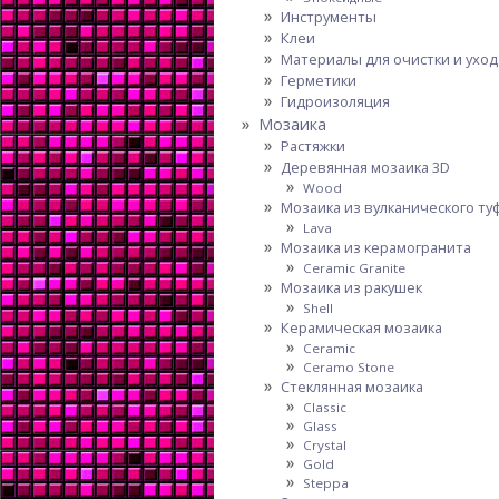
Инструменты
Клеи
Материалы для очистки и уход
Герметики
Гидроизоляция
Мозаика
Растяжки
Деревянная мозаика 3D
Wood
Мозаика из вулканического ту
Lava
Мозаика из керамогранита
Ceramic Granite
Мозаика из ракушек
Shell
Керамическая мозаика
Ceramic
Ceramo Stone
Стеклянная мозаика
Classic
Glass
Crystal
Gold
Steppa