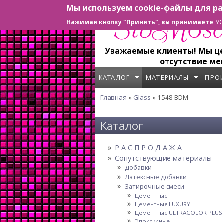
Мы используем cookie-файлы для ра
Перейти к основному содержанию
У
Нажимая кнопку "Принять", вы принимаете
Уважаемые клиенты! Мы цен
отсутствие ме
КАТАЛОГ
МАТЕРИАЛЫ
ПРО
Главная
»
Glass
» 1548 BDM
Вы здесь
Каталог
Р А С П Р О Д А Ж А
Сопутствующие материалы
Добавки
Латексные добавки
Затирочные смеси
Цементные
Цементные LUXURY
Цементные ULTRACOLOR PLUS
Эпоксидные