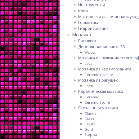
Инструменты
Клеи
Материалы для очистки и уход
Герметики
Гидроизоляция
Мозаика
Растяжки
Деревянная мозаика 3D
Wood
Мозаика из вулканического ту
Lava
Мозаика из керамогранита
Ceramic Granite
Мозаика из ракушек
Shell
Керамическая мозаика
Ceramic
Ceramo Stone
Стеклянная мозаика
Classic
Glass
Crystal
Gold
Steppa