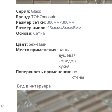
Серия:
Glass
Бренд:
TOHOmosaic
Размер сетки:
300мм×300мм
Размер чипов:
15мм×48мм×8мм
Основа:
Сетка
Цвет:
бежевый
Место применения:
ванная
душевая
коридор
кухня
Поверхность применения:
пол
стены
Вид в интерьере
тки