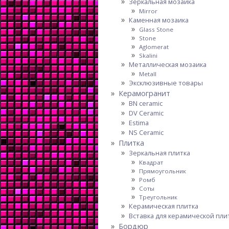
Зеркальная мозаика
Mirror
Каменная мозаика
Glass Stone
Stone
Aglomerat
Skalini
Металлическая мозаика
Metall
Эксклюзивные товары
Керамогранит
BN ceramic
DV Ceramic
Estima
NS Ceramic
Плитка
Зеркальная плитка
Квадрат
Прямоугольник
Ромб
Соты
Треугольник
Керамическая плитка
Вставка для керамической пли
Бордюр