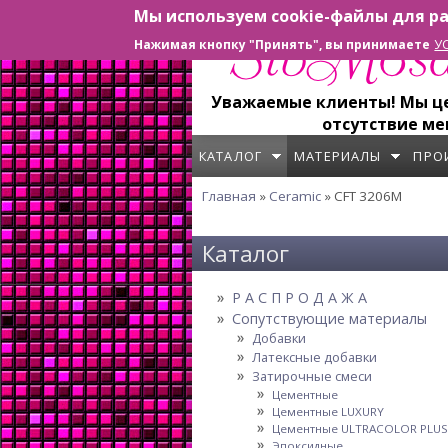
Мы используем cookie-файлы для ра
Перейти к основному содержанию
У
Нажимая кнопку "Принять", вы принимаете
Уважаемые клиенты! Мы цен
отсутствие ме
КАТАЛОГ
МАТЕРИАЛЫ
ПРО
Главная
»
Ceramic
» CFT 3206M
Вы здесь
Каталог
Р А С П Р О Д А Ж А
Сопутствующие материалы
Добавки
Латексные добавки
Затирочные смеси
Цементные
Цементные LUXURY
Цементные ULTRACOLOR PLUS
Эпоксидные