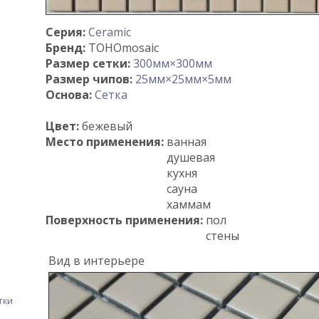
Серия:
Ceramic
Бренд:
TOHOmosaic
Размер сетки:
300мм×300мм
Размер чипов:
25мм×25мм×5мм
Основа:
Сетка
Цвет:
бежевый
Место применения:
ванная
душевая
кухня
сауна
хаммам
Поверхность применения:
пол
стены
Вид в интерьере
тки