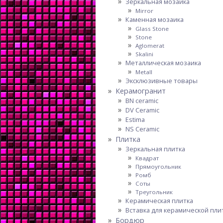
Зеркальная мозаика
Mirror
Каменная мозаика
Glass Stone
Stone
Aglomerat
Skalini
Металлическая мозаика
Metall
Эксклюзивные товары
Керамогранит
BN ceramic
DV Ceramic
Estima
NS Ceramic
Плитка
Зеркальная плитка
Квадрат
Прямоугольник
Ромб
Соты
Треугольник
Керамическая плитка
Вставка для керамической пли
Бордюр