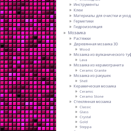
Инструменты
Клеи
Материалы для очистки и уход
Герметики
Гидроизоляция
Мозаика
Растяжки
Деревянная мозаика 3D
Wood
Мозаика из вулканического ту
Lava
Мозаика из керамогранита
Ceramic Granite
Мозаика из ракушек
Shell
Керамическая мозаика
Ceramic
Ceramo Stone
Стеклянная мозаика
Classic
Glass
Crystal
Gold
Steppa