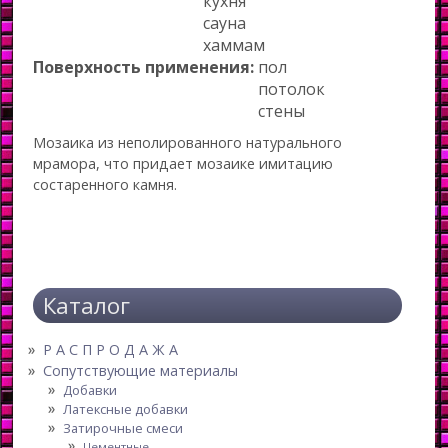
кухня
сауна
хаммам
Поверхность применения:
пол
потолок
стены
Мозаика из неполированного натурального
мрамора, что придает мозаике имитацию
состаренного камня.
Каталог
Р А С П Р О Д А Ж А
Сопутствующие материалы
Добавки
Латексные добавки
Затирочные смеси
Цементные