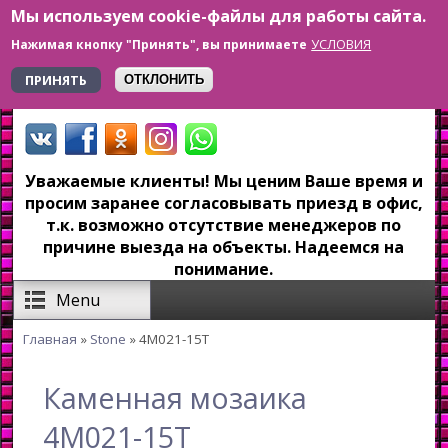
Мы используем cookie-файлы для работы сайта.
Перейти к основному содержанию
УСЛОВИЯ
Нажимая кнопку "Принять", вы принимаете
+7 923 179-6-279
ПРИНЯТЬ
ОТКЛОНИТЬ
Уважаемые клиенты! Мы ценим Ваше время и
просим заранее согласовывать приезд в офис,
т.к. возможно отсутствие менеджеров по
причине выезда на объекты. Надеемся на
понимание.
Menu
Главная
»
Stone
» 4M021-15T
Вы здесь
Каменная мозаика
4M021-15T