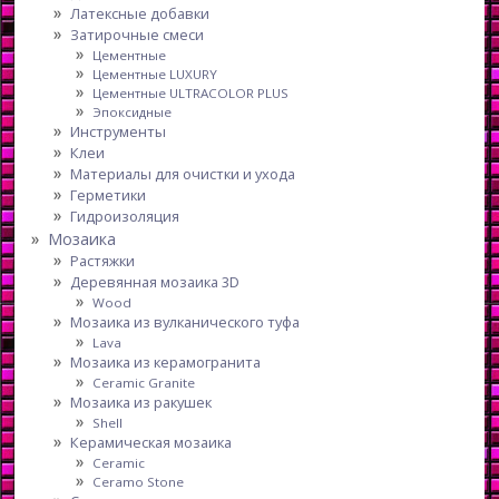
Латексные добавки
Затирочные смеси
Цементные
Цементные LUXURY
Цементные ULTRACOLOR PLUS
Эпоксидные
Инструменты
Клеи
Материалы для очистки и ухода
Герметики
Гидроизоляция
Мозаика
Растяжки
Деревянная мозаика 3D
Wood
Мозаика из вулканического туфа
Lava
Мозаика из керамогранита
Ceramic Granite
Мозаика из ракушек
Shell
Керамическая мозаика
Ceramic
Ceramo Stone