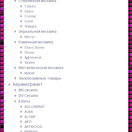
Стеклянная мозаика
Classic
Glass
Crystal
Gold
Steppa
Зеркальная мозаика
Mirror
Каменная мозаика
Glass Stone
Stone
Aglomerat
Skalini
Металлическая мозаика
Metall
Эксклюзивные товары
Керамогранит
BN ceramic
DV Ceramic
Estima
AGLOMERAT
ALBA
ALTAIR
ARTI
ARTWOOD
BERNINI