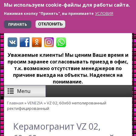
Мы используем cookie-файлы для работы сайта.
Перейти к основному содержанию
УСЛОВИЯ
Нажимая кнопку "Принять", вы принимаете
+7 923 179-6-279
ПРИНЯТЬ
ОТКЛОНИТЬ
Уважаемые клиенты! Мы ценим Ваше время и
просим заранее согласовывать приезд в офис,
т.к. возможно отсутствие менеджеров по
причине выезда на объекты. Надеемся на
понимание.
Menu
Главная
»
VENEZIA
» VZ 02, 60x60 неполированный
Вы здесь
ректифицированный
Керамогранит VZ 02,