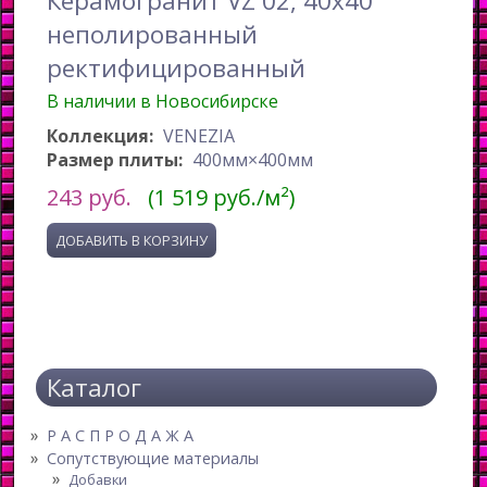
Керамогранит VZ 02, 40x40
неполированный
ректифицированный
В наличии в Новосибирске
Коллекция:
VENEZIA
Размер плиты:
400мм×400мм
243
руб.
(1 519 руб./м²)
Каталог
Р А С П Р О Д А Ж А
Сопутствующие материалы
Добавки