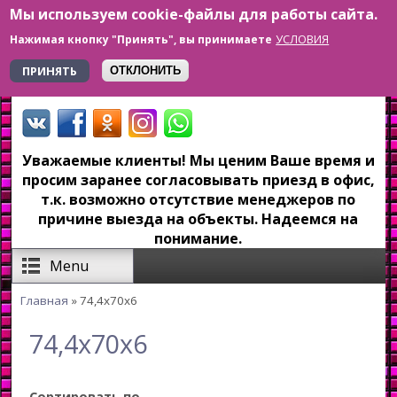
Мы используем cookie-файлы для работы сайта.
Перейти к основному содержанию
УСЛОВИЯ
Нажимая кнопку "Принять", вы принимаете
+7 923 179-6-279
ПРИНЯТЬ
ОТКЛОНИТЬ
Уважаемые клиенты! Мы ценим Ваше время и
просим заранее согласовывать приезд в офис,
т.к. возможно отсутствие менеджеров по
причине выезда на объекты. Надеемся на
понимание.
Menu
Главная
» 74,4x70x6
Вы здесь
74,4x70x6
Сортировать по