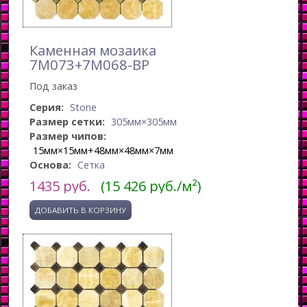
Каменная мозаика
7M073+7M068-BP
Под заказ
Серия:
Stone
Размер сетки:
305мм×305мм
Размер чипов:
15мм×15мм+48мм×48мм×7мм
Основа:
Сетка
1435
руб.
(15 426 руб./м²)