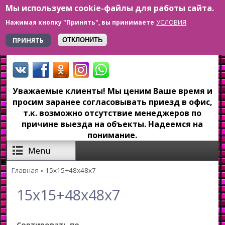
Мы используем cookie-файлы для работы сайта.
Перейти к основному содержанию
УСЛОВИЯ
Нажимая кнопку "Принять", вы принимаете
+7 923 179-6-279
ПРИНЯТЬ
ОТКЛОНИТЬ
Уважаемые клиенты! Мы ценим Ваше время и
просим заранее согласовывать приезд в офис,
т.к. возможно отсутствие менеджеров по
причине выезда на объекты. Надеемся на
понимание.
Menu
Главная
» 15x15+48x48x7
Вы здесь
15x15+48x48x7
Сортировать по