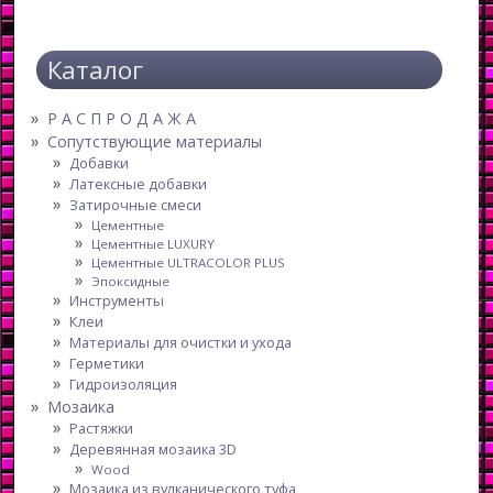
Каталог
Р А С П Р О Д А Ж А
Сопутствующие материалы
Добавки
Латексные добавки
Затирочные смеси
Цементные
Цементные LUXURY
Цементные ULTRACOLOR PLUS
Эпоксидные
Инструменты
Клеи
Материалы для очистки и ухода
Герметики
Гидроизоляция
Мозаика
Растяжки
Деревянная мозаика 3D
Wood
Мозаика из вулканического туфа