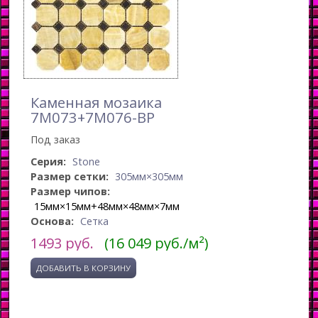
Каменная мозаика
7M073+7M076-BP
Под заказ
Серия:
Stone
Размер сетки:
305мм×305мм
Размер чипов:
15мм×15мм+48мм×48мм×7мм
Основа:
Сетка
1493
руб.
(16 049 руб./м²)