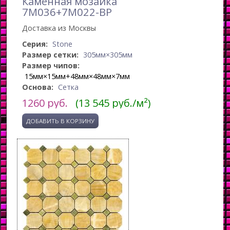
Каменная мозаика
7M036+7M022-BP
Доставка из Москвы
Серия:
Stone
Размер сетки:
305мм×305мм
Размер чипов:
15мм×15мм+48мм×48мм×7мм
Основа:
Сетка
1260
руб.
(13 545 руб./м²)