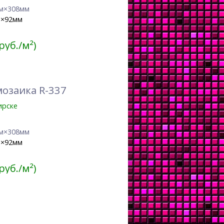
м×308мм
м×92мм
 руб./м²)
озаика R-337
ирске
м×308мм
м×92мм
 руб./м²)