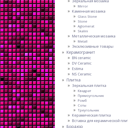
Зеркальная мозаика
Mirror
Каменная мозаика
Glass Stone
Stone
Aglomerat
Skalini
Металлическая мозаика
Metall
Эксклюзивные товары
Керамогранит
BN ceramic
DV Ceramic
Estima
NS Ceramic
Плитка
Зеркальная плитка
Квадрат
Прямоугольник
Ромб
Соты
Треугольник
Керамическая плитка
Вставка для керамической пли
Бордюр