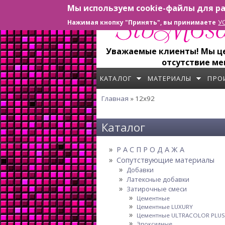
Мы используем cookie-файлы для ра
Перейти к основному содержанию
У
Нажимая кнопку "Принять", вы принимаете
Уважаемые клиенты! Мы цен
отсутствие ме
КАТАЛОГ
МАТЕРИАЛЫ
ПРО
Главная
» 12x92
Вы здесь
Каталог
Р А С П Р О Д А Ж А
Сопутствующие материалы
Добавки
Латексные добавки
Затирочные смеси
Цементные
Цементные LUXURY
Цементные ULTRACOLOR PLUS
Эпоксидные