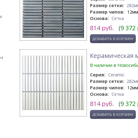
Размер сетки:
282м
Размер чипов:
12м
а
Основа:
Сетка
814
руб.
(9 372
Керамическая м
фа
В наличии в Новосиб
Серия:
Ceramic
Размер сетки:
282м
Размер чипов:
12м
Основа:
Сетка
814
руб.
(9 372