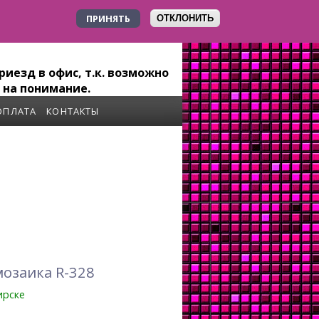
ПРИНЯТЬ
ОТКЛОНИТЬ
+7 923 179-6-279
иезд в офис, т.к. возможно
 на понимание.
ОПЛАТА
КОНТАКТЫ
озаика R-328
ирске