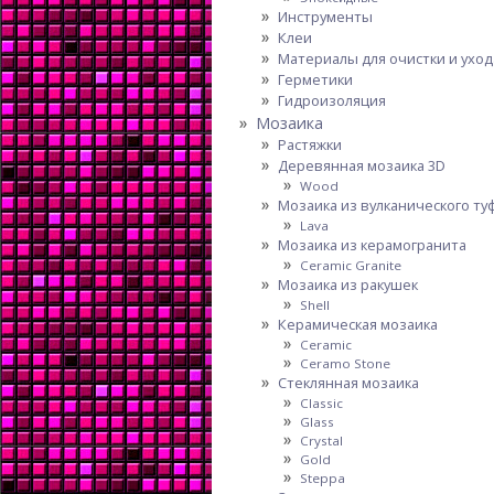
Инструменты
Клеи
Материалы для очистки и уход
Герметики
Гидроизоляция
Мозаика
Растяжки
Деревянная мозаика 3D
Wood
Мозаика из вулканического ту
Lava
Мозаика из керамогранита
Ceramic Granite
Мозаика из ракушек
Shell
Керамическая мозаика
Ceramic
Ceramo Stone
Стеклянная мозаика
Classic
Glass
Crystal
Gold
Steppa