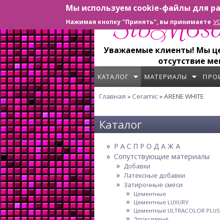
Мы используем cookie-файлы для ра
Перейти к основному содержанию
У
Нажимая кнопку "Принять", вы принимаете
Уважаемые клиенты! Мы цен
отсутствие ме
КАТАЛОГ
МАТЕРИАЛЫ
ПРО
Главная
»
Ceramic
» ARENE WHITE
Вы здесь
Каталог
Р А С П Р О Д А Ж А
Сопутствующие материалы
Добавки
Латексные добавки
Затирочные смеси
Цементные
Цементные LUXURY
Цементные ULTRACOLOR PLUS
Эпоксидные