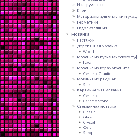
Инструменты
Клеи
Материалы для очистки и уход
Герметики
Гидроизоляция
Мозаика
Растяжки
Деревянная мозаика 3D
Wood
Мозаика из вулканического ту
Lava
Мозаика из керамогранита
Ceramic Granite
Мозаика из ракушек
Shell
Керамическая мозаика
Ceramic
Ceramo Stone
Стеклянная мозаика
Classic
Glass
Crystal
Gold
Steppa