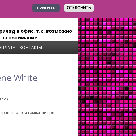
ПРИНЯТЬ
ОТКЛОНИТЬ
+7 923 179-6-279
иезд в офис, т.к. возможно
 на понимание.
ОПЛАТА
КОНТАКТЫ
ne White
делю)
о транспортной компании при