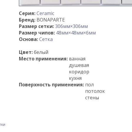
Серия:
Ceramic
Бренд:
BONAPARTE
Размер сетки:
306мм×306мм
Размер чипов:
48мм×48мм×6мм
Основа:
Сетка
Цвет:
белый
Место применения:
ванная
душевая
коридор
кухня
Поверхность применения:
пол
потолок
стены
тки