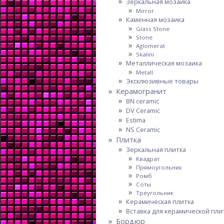
Зеркальная мозаика
Mirror
Каменная мозаика
Glass Stone
Stone
Aglomerat
Skalini
Металлическая мозаика
Metall
Эксклюзивные товары
Керамогранит
BN ceramic
DV Ceramic
Estima
NS Ceramic
Плитка
Зеркальная плитка
Квадрат
Прямоугольник
Ромб
Соты
Треугольник
Керамическая плитка
Вставка для керамической пли
Бордюр